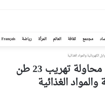
ا توجد أزمة مع الجزائر وهناك تقارب تام في وجهات النظر مع الرئيس تبون
اد
مجتمع
ثقافة
العالم
المرأة
رياضة
Français
أمن تمنراست يحبط محاولة تهريب 23 طن
 والمواد الغذائية