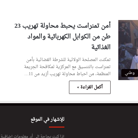
أمن تمنراست يحبط محاولة تهريب 23
طن من الكوابل الكهربائية والمواد
الغذائية
تمكنت المصلحة الولائية للشرطة القضائية بأمن
تمنراست بالتنسيق مع المركزية لمكافحة الجريمة
وطني
المنظمة، من احباط محاولة تهريب أزيد من 11…
أكمل القراءة »
للإشهار في الموقع
إذا كنت بحاجة إلى أي معلومات إضافية