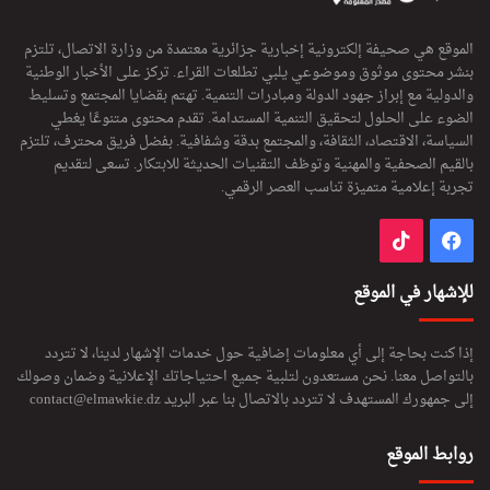
الموقع هي صحيفة إلكترونية إخبارية جزائرية معتمدة من وزارة الاتصال، تلتزم
بنشر محتوى موثوق وموضوعي يلبي تطلعات القراء. تركز على الأخبار الوطنية
والدولية مع إبراز جهود الدولة ومبادرات التنمية. تهتم بقضايا المجتمع وتسليط
الضوء على الحلول لتحقيق التنمية المستدامة. تقدم محتوى متنوعًا يغطي
السياسة، الاقتصاد، الثقافة، والمجتمع بدقة وشفافية. بفضل فريق محترف، تلتزم
بالقيم الصحفية والمهنية وتوظف التقنيات الحديثة للابتكار. تسعى لتقديم
تجربة إعلامية متميزة تناسب العصر الرقمي.
فيسبوك
‫TikTok
للإشهار في الموقع
إذا كنت بحاجة إلى أي معلومات إضافية حول خدمات الإشهار لدينا، لا تتردد
بالتواصل معنا. نحن مستعدون لتلبية جميع احتياجاتك الإعلانية وضمان وصولك
إلى جمهورك المستهدف لا تتردد بالاتصال بنا عبر البريد
contact@elmawkie.dz
روابط الموقع