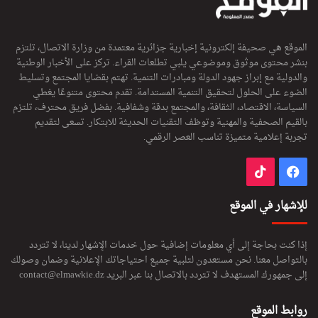
الموقع هي صحيفة إلكترونية إخبارية جزائرية معتمدة من وزارة الاتصال، تلتزم
بنشر محتوى موثوق وموضوعي يلبي تطلعات القراء. تركز على الأخبار الوطنية
والدولية مع إبراز جهود الدولة ومبادرات التنمية. تهتم بقضايا المجتمع وتسليط
الضوء على الحلول لتحقيق التنمية المستدامة. تقدم محتوى متنوعًا يغطي
السياسة، الاقتصاد، الثقافة، والمجتمع بدقة وشفافية. بفضل فريق محترف، تلتزم
بالقيم الصحفية والمهنية وتوظف التقنيات الحديثة للابتكار. تسعى لتقديم
تجربة إعلامية متميزة تناسب العصر الرقمي.
فيسبوك
‫TikTok
للإشهار في الموقع
إذا كنت بحاجة إلى أي معلومات إضافية حول خدمات الإشهار لدينا، لا تتردد
بالتواصل معنا. نحن مستعدون لتلبية جميع احتياجاتك الإعلانية وضمان وصولك
إلى جمهورك المستهدف لا تتردد بالاتصال بنا عبر البريد
contact@elmawkie.dz
روابط الموقع