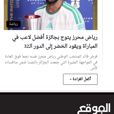
رياضة
رياض محرز يتوج بجائزة أفضل لاعب في
المباراة ويقود الخضر إلى الدور الـ32
فرض قائد المنتخب الوطني رياض محرز نفسه نجما فوق العادة
في المواجهة المثيرة التي جمعت الجزائر بالنمسا ضمن منافسات
كأس…
أكمل القراءة »