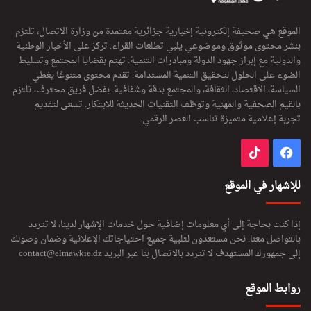
الموقع هي صحيفة إلكترونية إخبارية جزائرية معتمدة من وزارة الاتصال، تلتزم
بنشر محتوى موثوق وموضوعي يلبي تطلعات القراء. تركز على الأخبار الوطنية
والدولية مع إبراز جهود الدولة ومبادرات التنمية. تهتم بقضايا المجتمع وتسليط
الضوء على الحلول لتحقيق التنمية المستدامة. تقدم محتوى متنوعًا يغطي
السياسة، الاقتصاد، الثقافة، والمجتمع بدقة وشفافية. بفضل فريق محترف، تلتزم
بالقيم الصحفية والمهنية وتوظف التقنيات الحديثة للابتكار. تسعى لتقديم
تجربة إعلامية متميزة تناسب العصر الرقمي.
فيسبوك
‫TikTok
للإشهار في الموقع
إذا كنت بحاجة إلى أي معلومات إضافية حول خدمات الإشهار لدينا، لا تتردد
بالتواصل معنا. نحن مستعدون لتلبية جميع احتياجاتك الإعلانية وضمان وصولك
إلى جمهورك المستهدف لا تتردد بالاتصال بنا عبر البريد
contact@elmawkie.dz
روابط الموقع