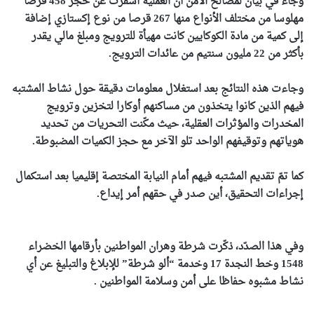
وجاء في بيان لمصالح الأمن أن العملية أسفرت عن حجز 458 قرصا
مهلوسا من مختلف الأنواع منها 267 قرصا من نوع إكستازي إضافة
إلى كمية من مادة الكوكايين كانت مهيأة للترويج ومبلغ مالي يقدر
بأكثر من 22 مليون سنتيم من عائدات الترويج.
وجاءت هذه النتائج بعد استغلال معلومات دقيقة حول نشاط المشتبه
فيهم الذين كانوا يتخذون من مساكنهم أوكارا لتخزين وترويج
المخدرات والمؤثرات العقلية، حيث مكّنت التحريات من تحديد
هوياتهم وتوقيفهم الواحد تلو الآخر مع حجز الكميات المضبوطة.
كما تمّ تقديم المشتبه فيهم أمام النيابة المختصة إقليميا بعد استكمال
إجراءات التحقيق، أين صدر في حقهم أمر إيداع.
وفي هذا الصدّد، ذكّرت شرطة وهران المواطنين بأرقامها الخضراء
1548 وخط النجدة 17 وخدمة “ألو شرطة” للإبلاغ والتبليغ عن أي
نشاط مشبوه حفاظا على أمن وسلامة المواطنين .