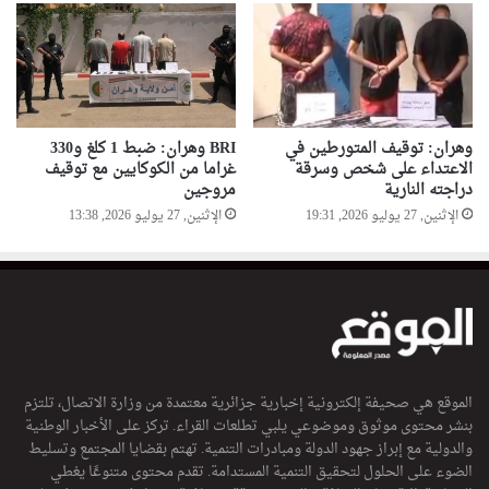
وهران: توقيف المتورطين في
BRI وهران: ضبط 1 كلغ و330
الاعتداء على شخص وسرقة
غراما من الكوكايين مع توقيف
دراجته النارية
مروجين
الإثنين, 27 يوليو 2026, 19:31
الإثنين, 27 يوليو 2026, 13:38
الموقع هي صحيفة إلكترونية إخبارية جزائرية معتمدة من وزارة الاتصال، تلتزم
بنشر محتوى موثوق وموضوعي يلبي تطلعات القراء. تركز على الأخبار الوطنية
والدولية مع إبراز جهود الدولة ومبادرات التنمية. تهتم بقضايا المجتمع وتسليط
الضوء على الحلول لتحقيق التنمية المستدامة. تقدم محتوى متنوعًا يغطي