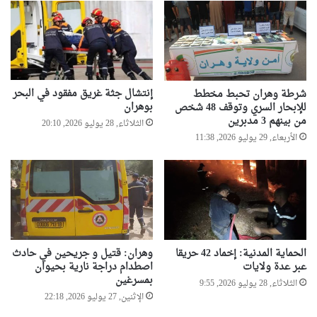
إنتشال جثة غريق مفقود في البحر
شرطة وهران تحبط مخطط
بوهران
للإبحار السري وتوقف 48 شخص
من بينهم 3 مدبرين
الثلاثاء, 28 يوليو 2026, 20:10
الأربعاء, 29 يوليو 2026, 11:38
الحماية المدنية: إخماد 42 حريقا
وهران: قتيل و جريحين في حادث
عبر عدة ولايات
اصطدام دراجة نارية بحيوان
بمسرغين
الثلاثاء, 28 يوليو 2026, 9:55
الإثنين, 27 يوليو 2026, 22:18