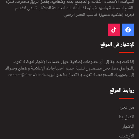
السياسة، الاقتصاد، الثقافة، والمجتمع بدقة وشفافية. بفضل فريق محترف، تلتزم
بالقيم الصحفية والمهنية وتوظف التقنيات الحديثة للابتكار. تسعى لتقديم
تجربة إعلامية متميزة تناسب العصر الرقمي.
فيسبوك
‫TikTok
للإشهار في الموقع
إذا كنت بحاجة إلى أي معلومات إضافية حول خدمات الإشهار لدينا، لا تتردد
بالتواصل معنا. نحن مستعدون لتلبية جميع احتياجاتك الإعلانية وضمان وصولك
إلى جمهورك المستهدف لا تتردد بالاتصال بنا عبر البريد
contact@elmawkie.dz
روابط الموقع
من نحن
اتصل بنا
الإشهار
الأرشيف