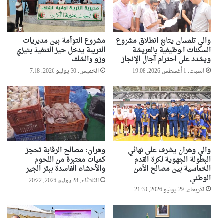
ة
ي
و
م
والي تلمسان يتابع انطلاق مشروع
مشروع التوأمة بين مديريات
ي
السكنات الوظيفية بالعريشة
التربية يدخل حيز التنفيذ بتيزي
ة
ويشدد على احترام آجال الإنجاز
وزو والشلف
و
السبت, 1 أغسطس 2026, 19:08
الخميس, 30 يوليو 2026, 7:18
ر
س
ا
ل
ة
ش
ك
ر
والي وهران يشرف على نهائي
وهران: مصالح الرقابة تحجز
ل
البطولة الجهوية لكرة القدم
كميات معتبرة من اللحوم
ل
الخماسية بين مصالح الأمن
والأحشاء الفاسدة ببئر الجير
و
الوطني
الثلاثاء, 28 يوليو 2026, 20:22
ه
الأربعاء, 29 يوليو 2026, 21:30
ر
ا
ن