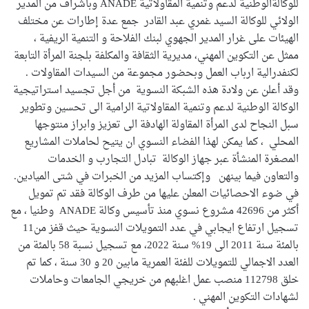
للوكالةالوطنية لدعم وتنمية المقاولاتية ANADE وباشراف من المدير
الولائي للوكالة السيد غمري عبد القادر جمع عدة إطارات عن مختلف
الهيئات على غرار المدير الجهوي لبنك الفلاحة و التنمية الريفية ،
ممثل عن التكوين المهني، مديرية الثقافة والمكلفة بلجنة المرأة التابعة
لكنفدرالية ارباب العمل وبحضور مجموعة من السيدات المقاولات .
وقد أعلن عن ولادة هذه الشبكة النسوية من أجل تجسيد استراتيجية
الوكالة الوطنية لدعم وتنمية المقاولاتية الرامية الى تحسين وتطوير
سبل النجاح لدى المرأة المقاولة الهادفة الى تعزيز وابراز منتوجها
المحلي ، كما يمكن لهذا الفضاء النسوي ان يتيح لحاملات المشاريع
المصغرة المنشأة عبر جهاز الوكالة تبادل التجارب و الخدمات
والتعاون فيما بينهن وإكتساب المزيد من الخبرات في شتى الميادين.
في ضوء الاحصائيات المعلن عليها من طرف الوكالة فقد تم تمويل
أكثر من 42696 مشروع نسوي منذ تأسيس وكالة ANADE وطنيا ، مع
تسجيل ارتفاع ايجابي في عدد التمويلات النسوية حيث قفز من11
بالمئة سنة 2011 الى 19% سنة 2022، مع تسجيل نسبة 58 بالمئة من
العدد الاجمالي للتمويلات للفئة العمرية مابين 20 و 30 سنة ، كما تم
خلق 112798 منصب عمل اغلبهم من خريجي الجامعات وحاملات
لشهادات التكوين المهني .