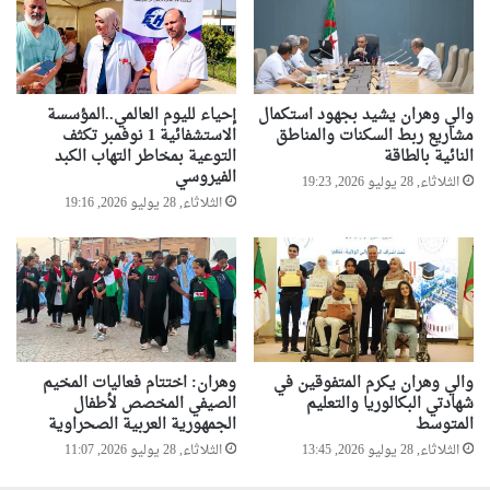
ي
ي
ن
"
"
والي وهران يشيد بجهود استكمال
إحياء لليوم العالمي..المؤسسة
"
مشاريع ربط السكنات والمناطق
الاستشفائية 1 نوفمبر تكثف
النائية بالطاقة
التوعية بمخاطر التهاب الكبد
الفيروسي
الثلاثاء, 28 يوليو 2026, 19:23
الثلاثاء, 28 يوليو 2026, 19:16
والي وهران يكرم المتفوقين في
وهران: اختتام فعاليات المخيم
شهادتي البكالوريا والتعليم
الصيفي المخصص لأطفال
المتوسط
الجمهورية العربية الصحراوية
الثلاثاء, 28 يوليو 2026, 13:45
الثلاثاء, 28 يوليو 2026, 11:07