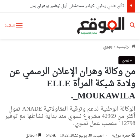
تألق علمي وطبي لكوادر مستشفى أول نوفمبر بوهران بحصدهم المراتب الأولى وطنيا
بحث عن
القائمة
الرئيسية
/
جهوي
جهوي
من وكالة وهران الإعلان الرسمي عن
ولادة شبكة المرأة ELLE
_MOUKAWILA.
الوكالة الوطنية لدعم وترقية المقاولاتية ANADE تمول
أكثر من 42969 مشروع نسوي منذ بداية نشاطها مع توفير
112798 منصب عمل نسوي.
حمرة فوزية
السبت, 30 يوليو 2022, 10:22
542
4 دقائق