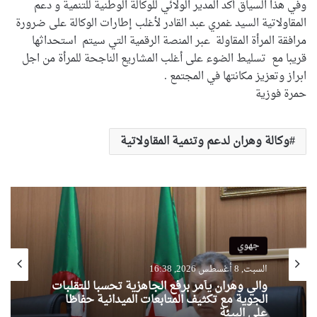
وفي هذا السياق أكد المدير الولائي للوكالة الوطنية للتنمية و دعم
المقاولاتية السيد غمري عبد القادر لأغلب إطارات الوكالة على ضرورة
مرافقة المرأة المقاولة عبر المنصة الرقمية التي سيتم استحداثها
قريبا مع تسليط الضوء على أغلب المشاريع الناجحة للمرأة من اجل
ابراز وتعزيز مكانتها في المجتمع .
حمرة فوزية
وكالة وهران لدعم وتنمية المقاولاتية
جهوي
السبت, 8 أغسطس 2026, 16:38
والي وهران يأمر برفع الجاهزية تحسبا للتقلبات
الجوية مع تكثيف المتابعات الميدانية حفاظا
على البيئة