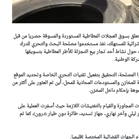
متعلق بسوق العجلات المطاطية المستوردة والمسوقة حصريا من قبل
شرائية للمستهلك، نفذ مستخدموا مصلحة البحث والتحري للدرك
 حول نشاط أحد تجار بيع التجزئة للأطر المطاطية بتسويقها
ركة الوطنية.
وا المصلحة، التحقيق بتفعيل تقنيات التحري الخاصة وتحديد الموقع
ة للمخازن والمستودعات المحاذية للمحل، أين تم العثور على أكثر من
 المجاورة والقيام بالتفتيشات اللازمة حيث أسفرت العملية على
ز منظار ليلي وآخر نهاري، جهاز تسديد، طائرة دون طيار (درون)، كما تم
م الجهات القضائية المختصة إقليميا.