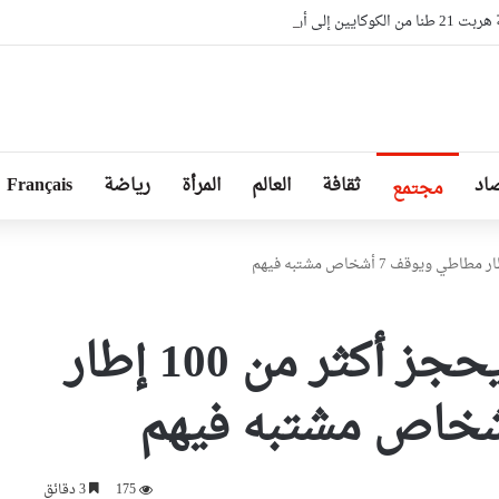
ل من مستثمرين في الإمارات
اد
ثقافة
العالم
المرأة
رياضة
Français
مجتمع
مضاربة: درك عنابة يحجز أكثر من 100 إطار
175
3 دقائق