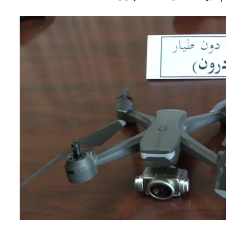
باتنة: ضبط 24000 كبسولة
بريغابالين مخبأة وسط مادة
الرمل
إحباط محاولة تهريب 1084 هاتفا
نقالا بميناء الجزائر
الأغواط: حجز 7400 قرص مهلوس