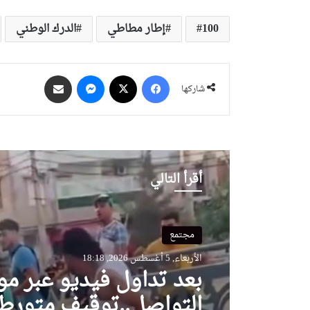
100
إطار مطاطي
الدرك الوطني
فيسبوك
‫X
ماسنجر
مشاركة عبر البريد
شاركها
أقرأ التالي
مجتمع
الأربعاء, 5 أغسطس 2026, 18:18
بعد تداول فيديو عبر مو
التواصل..توقيف متورط