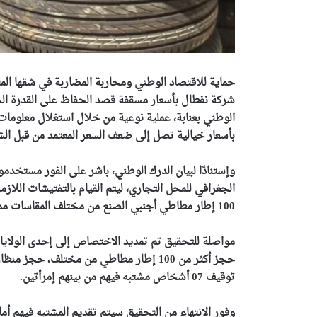
حماية للاقتصاد الوطني ومحاربة المضاربة في شقها ال
شركة نفطال بأسعار مسقفة قصد الحفاظ على القدرة ال
الوطني بعنابة، عملية نوعية من خلال استغلال معلومات
بأسعار خيالية تصل إلى ضعف السعر المعتمد من قبل الش
وإستنادًا لبيان الدرك الوطني، باشر على الفور مستخدم
الجغرافي للمحل التجاري، ليتم القيام بالتفتيشات اللازم
100 إطار مطاطي أجنبي الصنع من مختلف المقاسات مموهة بإحكام داخل المخزن.
مواصلة للتحقيق تم تمديد الاختصاص إلى إحدى الولايات
حجز أكثر من 100 إطار مطاطي من مختلف، حج
توقيف 07 أشخاص مشتبه فيهم من بينهم إمرأتين.
وفور الانتهاء من التحقيق سيتم تقديم المشتبه فيهم أما