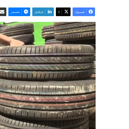
فيسبوك
‫X
لينكدإن
ماسنجر