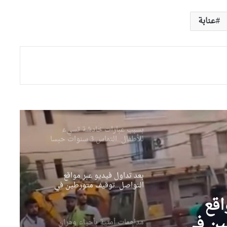
“بريغابالين”
عنابة
بجاية: 6 جرحى في حادث مرور
خطير بأميزور
وهران: مصرع عاملين في انهيار
جدار داخل ورشة بناء
بسبب عبارات خادشة تسيء
للأطفال..التماس 3 سنوات حبسا
نافذا لمتهم
بعد تداول فيديو عبر مواقع
التواصل..توقيف متورطين في
الاعتداء على حرمة مسجد ببرج
اقع
الكيفان
ين في
مداهمات أمنية بأحياء وهران