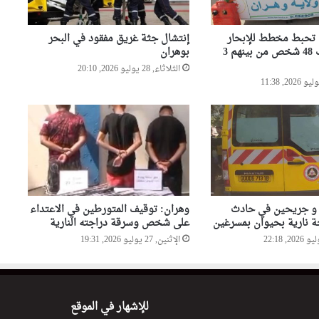
مداهمات أمنية بأحياء وهران
تطيح بمروجين ومبحوث عنهم
وتحجز مخدرات وأسلحة بيضاء
إنتشال جثة غريق مفقود في البحر
تحبط مخطط للإبحار
بوهران
السري وتوقف 48 شخص من بينهم 3
الإطاحة بـ46 شخصا من عناصر
الثلاثاء, 28 يوليو 2026, 20:10
عصابات الأحياء في عمليات
شرطية بالبليدة
وفاة أربعة أطفال غرقا في حوض
مائي بولاية سطيف
 و جريحين في حادث
وهران: توقيف المتورطين في الاعتداء
 نارية بحيوان بمسرغين
على شخص وسرقة دراجته النارية
الإثنين, 27 يوليو 2026, 19:31
للإشهار في الموقع