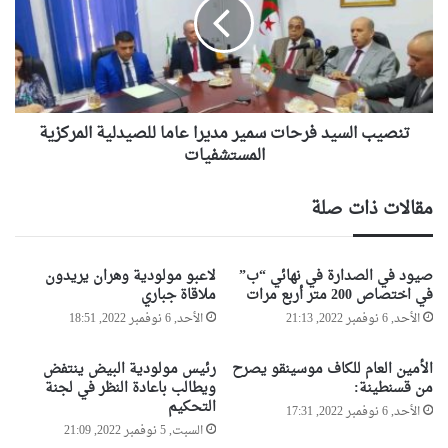
أ
ي
س
ب
ب
ا
ق
ل
م
س
ه
ي
د
تنصيب السيد فرحات سمير مديرا عاما للصيدلية المركزية
د
ا
ف
المستشفيات
و
ر
ي
ح
مقالات ذات صلة
ف
ا
ي
ت
ذ
س
صيود في الصدارة في نهائي “ب”
لاعبو مولودية وهران يريدون
م
م
في اختصاص 200 متر أربع مرات
ملاقاة جباري
ة
ي
ا
الأحد, 6 نوفمبر 2022, 21:13
الأحد, 6 نوفمبر 2022, 18:51
ر
ل
م
ل
د
الأمين العام للكاف موسينقو يصرح
رئيس مولودية البيض ينتفض
ه
ي
من قسنطينة:
ويطالب باعادة النظر في لجنة
ر
التحكيم
الأحد, 6 نوفمبر 2022, 17:31
ا
السبت, 5 نوفمبر 2022, 21:09
ع