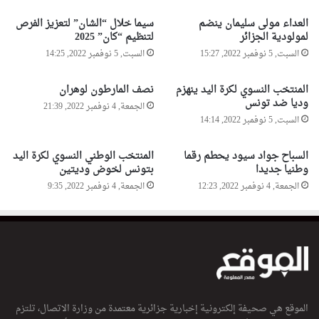
ا
العداء مولى سليمان ينضم
سيما خلال “الشان” لتعزيز الفرص
م
لمولودية الجزائر
لتنظيم “كان” 2025
ا
السبت, 5 نوفمبر 2022, 15:27
السبت, 5 نوفمبر 2022, 14:25
ل
ل
ص
المنتخب النسوي لكرة اليد ينهزم
نصف المارطون لوهران
وديا ضد تونس
ي
الجمعة, 4 نوفمبر 2022, 21:39
د
السبت, 5 نوفمبر 2022, 14:14
ل
ي
السباح جواد سيود يحطم رقما
المنتخب الوطني النسوي لكرة اليد
ة
وطنيا جديدا
بتونس لخوض وديتين
ا
الجمعة, 4 نوفمبر 2022, 12:23
الجمعة, 4 نوفمبر 2022, 9:35
ل
م
ر
ك
ز
ي
ة
ا
الموقع هي صحيفة إلكترونية إخبارية جزائرية معتمدة من وزارة الاتصال، تلتزم
ل