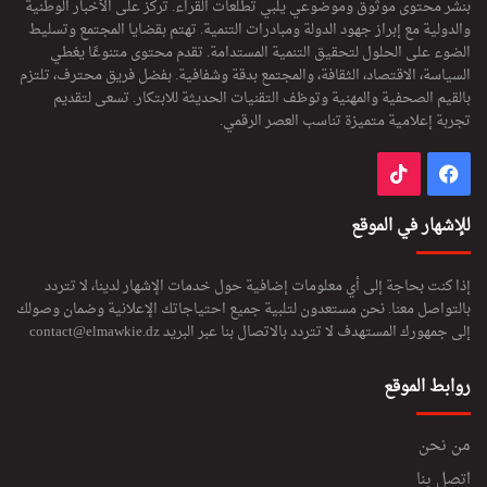
بنشر محتوى موثوق وموضوعي يلبي تطلعات القراء. تركز على الأخبار الوطنية
م
والدولية مع إبراز جهود الدولة ومبادرات التنمية. تهتم بقضايا المجتمع وتسليط
س
الضوء على الحلول لتحقيق التنمية المستدامة. تقدم محتوى متنوعًا يغطي
ت
السياسة، الاقتصاد، الثقافة، والمجتمع بدقة وشفافية. بفضل فريق محترف، تلتزم
ش
بالقيم الصحفية والمهنية وتوظف التقنيات الحديثة للابتكار. تسعى لتقديم
ف
تجربة إعلامية متميزة تناسب العصر الرقمي.
ي
ا
فيسبوك
‫TikTok
ت
للإشهار في الموقع
إذا كنت بحاجة إلى أي معلومات إضافية حول خدمات الإشهار لدينا، لا تتردد
بالتواصل معنا. نحن مستعدون لتلبية جميع احتياجاتك الإعلانية وضمان وصولك
إلى جمهورك المستهدف لا تتردد بالاتصال بنا عبر البريد
contact@elmawkie.dz
روابط الموقع
من نحن
اتصل بنا