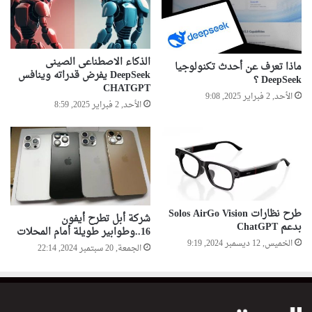
الذكاء الاصطناعى الصينى
ماذا تعرف عن أحدث تكنولوجيا
DeepSeek يفرض قدراته وينافس
DeepSeek ؟
CHATGPT
الأحد, 2 فبراير 2025, 9:08
الأحد, 2 فبراير 2025, 8:59
طرح نظارات Solos AirGo Vision
شركة أبل تطرح أيفون
بدعم ChatGPT
16..وطوابير طويلة أمام المحلات
الخميس, 12 ديسمبر 2024, 9:19
الجمعة, 20 سبتمبر 2024, 22:14