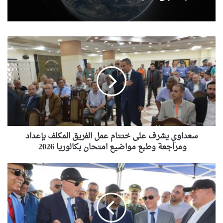
سعداوي
يشرف
على
ختتام
عمل
الفريق
المكلف
بإعداد
ومراجعة
وطبع
سعداوي يشرف على ختتام عمل الفريق المكلف بإعداد
مواضيع
ومراجعة وطبع مواضيع امتحان بكالوريا 2026
امتحان
بكالوريا
بوزڨزة
2026
يعاين
تقدم
أشغال
مشروع
محطة