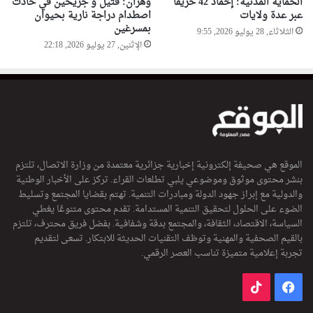
الحماية المدنية: إخماد 42 حريقا
وهران: قتيل و جريحين في حادث
عبر عدة ولايات
اصطدام دراجة نارية بحيوان
بمسرغين
الثلاثاء, 28 يوليو 2026, 9:55
الإثنين, 27 يوليو 2026, 22:18
الموقع هي صحيفة إلكترونية إخبارية جزائرية معتمدة من وزارة الاتصال، تلتزم
بنشر محتوى موثوق وموضوعي يلبي تطلعات القراء. تركز على الأخبار الوطنية
والدولية مع إبراز جهود الدولة ومبادرات التنمية. تهتم بقضايا المجتمع وتسليط
الضوء على الحلول لتحقيق التنمية المستدامة. تقدم محتوى متنوعًا يغطي
السياسة، الاقتصاد، الثقافة، والمجتمع بدقة وشفافية. بفضل فريق محترف، تلتزم
بالقيم الصحفية والمهنية وتوظف التقنيات الحديثة للابتكار. تسعى لتقديم
تجربة إعلامية متميزة تناسب العصر الرقمي.
فيسبوك
‫TikTok