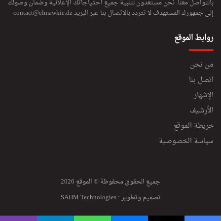
بالتواصل معنا. نحن مستعدون لتلبية جميع احتياجاتك الإعلانية وضمان وصولك
ي
إلى جمهورك المستهدف لا تتردد بالاتصال بنا عبر البريد
contact@elmawkie.dz
ف
ي
ا
روابط الموقع
ل
ب
من نحن
ر
ل
اتصل بنا
م
الإشهار
ا
ن
الأرشيف
ا
خريطة الموقع
ل
ف
سياسة الخصوصية
ر
ن
س
ي
جميع الحقوق محفوظة © الموقع 2026
تصميم وتطوير :
SAHM Technologies