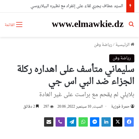
السيّد عطاف يجري لقاء على إنفراد مع نظيره البيلاروسي
www.elmawkie.dz
بحث عن
القائمة
الرئيسية
/
رياضة وفن
رياضة وفن
سليماني متأسف على اهداره ركلة
الجزاء ضد البي اس جي
بلايلي لم يقحم مع براست على غير العادة
حمرة فوزية
السبت, 10 سبتمبر 2022, 20:06
297
2 دقائق