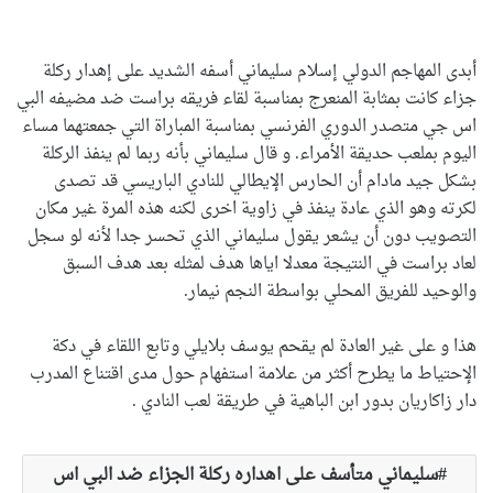
أبدى المهاجم الدولي إسلام سليماني أسفه الشديد على إهدار ركلة
جزاء كانت بمثابة المنعرج بمناسبة لقاء فريقه براست ضد مضيفه البي
اس جي متصدر الدوري الفرنسي بمناسبة المباراة التي جمعتهما مساء
اليوم بملعب حديقة الأمراء. و قال سليماني بأنه ربما لم ينفذ الركلة
بشكل جيد مادام أن الحارس الإيطالي للنادي الباريسي قد تصدى
لكرته وهو الذي عادة ينفذ في زاوية اخرى لكنه هذه المرة غير مكان
التصويب دون أن يشعر يقول سليماني الذي تحسر جدا لأنه لو سجل
لعاد براست في النتيجة معدلا اياها هدف لمثله بعد هدف السبق
والوحيد للفريق المحلي بواسطة النجم نيمار.
هذا و على غير العادة لم يقحم يوسف بلايلي وتابع اللقاء في دكة
الإحتياط ما يطرح أكثر من علامة استفهام حول مدى اقتناع المدرب
دار زاكاريان بدور ابن الباهية في طريقة لعب النادي .
سليماني متأسف على اهداره ركلة الجزاء ضد البي اس