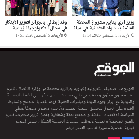
وزير الري يعاين مشروع المحطة
وفد إيطالي بالجزائر لتعزيز الابتكار
العائمة بسد واد العثمانية في ميلة
في مجال التكنولوجيا الزراعية
الأربعاء, 5 أغسطس 2026, 17:54
الأربعاء, 5 أغسطس 2026, 17:51
الموقع هي صحيفة إلكترونية إخبارية جزائرية معتمدة من وزارة الاتصال، تلتزم
بنشر محتوى موثوق وموضوعي يلبي تطلعات القراء. تركز على الأخبار الوطنية
والدولية مع إبراز جهود الدولة ومبادرات التنمية. تهتم بقضايا المجتمع وتسليط
الضوء على الحلول لتحقيق التنمية المستدامة. تقدم محتوى متنوعًا يغطي
السياسة، الاقتصاد، الثقافة، والمجتمع بدقة وشفافية. بفضل فريق محترف، تلتزم
بالقيم الصحفية والمهنية وتوظف التقنيات الحديثة للابتكار. تسعى لتقديم
تجربة إعلامية متميزة تناسب العصر الرقمي.