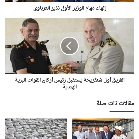
إنهاء مهام الوزير الأول نذير العرباوي
الفريق
أول
شنڨريحة
يستقبل
رئيس
أركان
القوات
البرية
الهندية
الفريق أول شنڨريحة يستقبل رئيس أركان القوات البرية
الهندية
مقالات ذات صلة