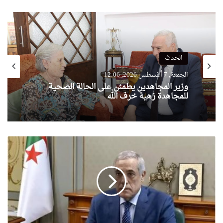
الحدث
الجمعة, 7 أغسطس 2026, 12:06
وزير المجاهدين يطمئن على الحالة الصحية
للمجاهدة زهية خرف الله
إنهاء
مهام
الوزير
الأول
نذير
العرباوي