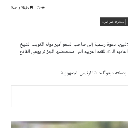
السيّد عطاف يزور متحف الحرب
73
دقيقة واحدة
الوطنية العظمى ” النصر”
بالعاصمة مينسك
مشاركة عبر البريد
السيّد عطاف يستقبل من طرف
رئيسة مجلس الجمهورية للجمعية
الوطنية البيلاروسية
الإثنين، دعوة رسمية إلى صاحب السمو أمير دولة الكويت الشيخ
نواف الأحمد الجابر الصباح، للمشاركة في أشغال الدورة العادية الـ 31 للقمة العربية التي ستحتضنها الجزائر يومي الفاتح
السيّد عطاف يجري لقاء على
إنفراد مع نظيره البيلاروسي
بصفته مبعوثًا خاصًا لرئيس الجمهورية.
السيّد عطاف يضع إكليلا من
الزهور أمام تمثال النصر بالعاصمة
مينسك
صحيفة إسبانية: مخزونات الغاز
الأوروبية تهبط إلى أدنى مستوى
منذ عام 2011