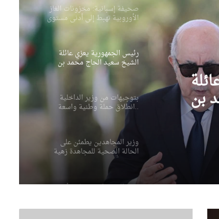
رئيس الجمهورية يعزي عائلة
الشيخ سعيد الحاج محمد بن
إبراهيم “كعباش”
بتوجيهات من وزير الداخلية
..انطلاق حملة وطنية واسعة
للنظافة عبر مختلف ولايات
لية
الوطن
اسعة
وزير المجاهدين يطمئن على
الحالة الصحية للمجاهدة زهية
ات
خرف الله
ائلة
وزير الري يؤكد من باتنة أن
ضمان الأمن المائي أولوية وطنية
 بن
وزارة الصحة سخرت جميع
الإمكانيات للتكفل بمصابي حادثي
قسنطينة وتيارت
م