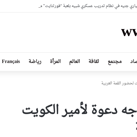
لياري جنيه في نظام تدريب عسكري شبيه بلعبة “فورتنايت” متطورة
ww
اد
مجتمع
ثقافة
العالم
المرأة
رياضة
Français
 لحضور القمة العربية
ه دعوة لأمير الكويت
وزارة الصحة سخرت جميع
الإمكانيات للتكفل بمصابي حادثي
قسنطينة وتيارت