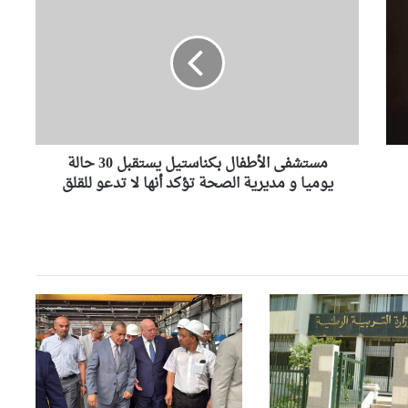
س
السيّد عطاف يزور متحف الحرب
ت
الوطنية العظمى ” النصر”
ش
بالعاصمة مينسك
ف
ى
ا
السيّد عطاف يستقبل من طرف
رئيسة مجلس الجمهورية للجمعية
ل
الوطنية البيلاروسية
أ
مستشفى الأطفال بكناستيل يستقبل 30 حالة
ط
ف
يوميا و مديرية الصحة تؤكد أنها لا تدعو للقلق
السيّد عطاف يجري لقاء على
ا
إنفراد مع نظيره البيلاروسي
ل
ب
ك
السيّد عطاف يضع إكليلا من
ن
الزهور أمام تمثال النصر بالعاصمة
ا
مينسك
س
ت
صحيفة إسبانية: مخزونات الغاز
ي
الأوروبية تهبط إلى أدنى مستوى
ل
منذ عام 2011
ي