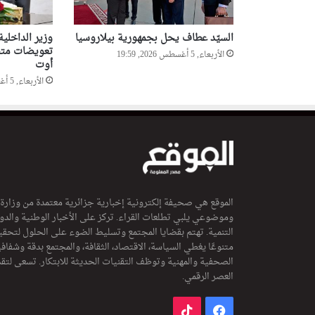
م
ك
السيّد عطاف يحل بجمهورية بيلاروسيا
وزير الداخلي
ي
تعويضات متضر
الأربعاء, 5 أغسطس 2026, 19:59
ن
أوت
ا
الأربعاء, 5 أغسطس 2026, 19:57
ل
م
ر
أ
ة
و
ت
ر
الموقع هي صحيفة إلكترونية إخبارية جزائرية معتمدة من وزارة
ق
وموضوعي يلبي تطلعات القراء. تركز على الأخبار الوطنية والدولي
ي
التنمية. تهتم بقضايا المجتمع وتسليط الضوء على الحلول لتحقي
ت
متنوعًا يغطي السياسة، الاقتصاد، الثقافة، والمجتمع بدقة وشفاف
ه
الصحفية والمهنية وتوظف التقنيات الحديثة للابتكار. تسعى لتق
ا
العصر الرقمي.
فيسبوك
‫TikTok