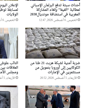
ن
أحداث سبتة تدفع البرلمان الإسباني
الإعلان اليوم 
ي
لمطالبة “الفيفا” بإلغاء المشاركة
لمسابقة توظي
و
المغربية في استضافة مونديال2030
الولايات
ل
الخميس, 6 أغسطس 2026, 12:47
الخميس, 6 أغسطس 2026, 12:00
ي
أ
ه
م
ي
ة
و
ع
ن
ضربة أمنية لشبكة هربت 21 طنا من
النائب علوش 
ا
الكوكايين إلى أوروبا بتمويل من
العلاقات بين
ي
مستثمرين في الإمارات
ومجلس الأمة
ة
الأربعاء, 5 أغسطس 2026, 20:52
الأربعاء, 5 أغسطس 2026, 20:24
خ
ا
ص
ة
ل
ت