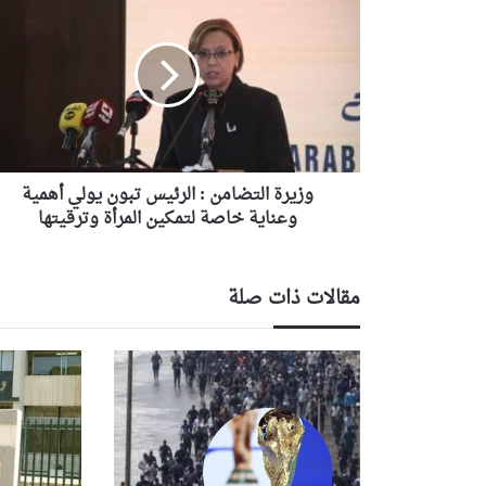
ز
ي
ر
ة
ا
ل
ت
ض
وزيرة التضامن : الرئيس تبون يولي أهمية
ا
م
وعناية خاصة لتمكين المرأة وترقيتها
ن
:
ا
مقالات ذات صلة
ل
ر
ئ
ي
س
ت
ب
و