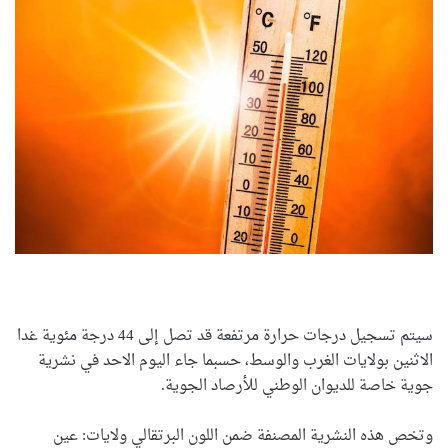
سيتم تسجيل درجات حرارة مرتفعة قد تصل إلى 44 درجة مئوية غدا
الاثنين بولايات الغرب والوسط، حسبما جاء اليوم الاحد في نشرية
جوية خاصة للديوان الوطني للأرصاد الجوية.
وتخص هذه النشرية المصنفة ضمن اللون البرتقالي ولايات: عين