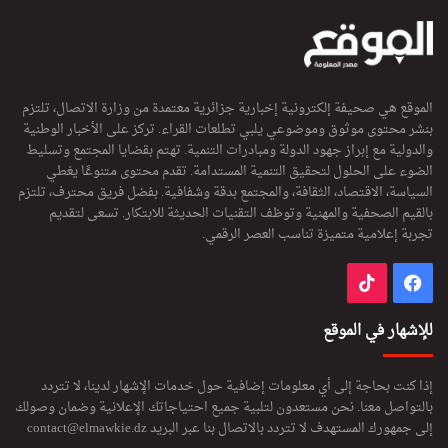
الموقع هي صحيفة إلكترونية إخبارية جزائرية معتمدة من وزارة الاتصال، تلتزم
بنشر محتوى موثوق وموضوعي يلبي تطلعات القراء. تركز على الأخبار الوطنية
والدولية مع إبراز جهود الدولة ومبادرات التنمية. تهتم بقضايا المجتمع وتسليط
الضوء على الحلول لتحقيق التنمية المستدامة. تقدم محتوى متنوعًا يغطي
السياسة، الاقتصاد، الثقافة، والمجتمع بدقة وشفافية. بفضل فريق محترف، تلتزم
بالقيم الصحفية والمهنية وتوظف التقنيات الحديثة للابتكار. تسعى لتقديم
تجربة إعلامية متميزة تناسب العصر الرقمي.
فيسبوك
‫TikTok
للإشهار في الموقع
إذا كنت بحاجة إلى أي معلومات إضافية حول خدمات الإشهار لدينا، لا تتردد
بالتواصل معنا. نحن مستعدون لتلبية جميع احتياجاتك الإعلانية وضمان وصولك
إلى جمهورك المستهدف لا تتردد بالاتصال بنا عبر البريد
contact@elmawkie.dz