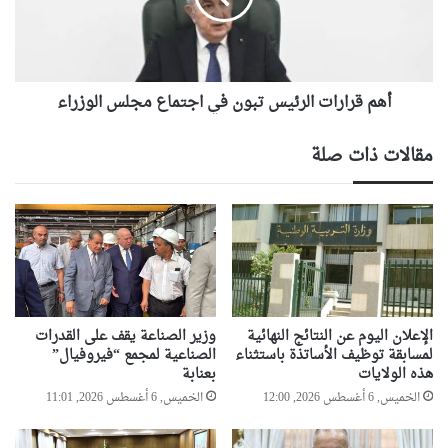
ج
ا
س
ر
ع
ا
ي
ت
د
أهم قرارات الرئيس تبون في اجتماع مجلس الوزراء
ا
ت
ل
ف
ر
مقالات ذات صلة
و
ئ
ز
ي
ب
س
ا
ت
ل
ب
ل
و
ق
ن
ب
ف
ا
ي
الإعلان اليوم عن النتائج النهائية
وزير الصناعة يقف على القدرات
ل
ا
لمسابقة توظيف الأساتذة باستثناء
الصناعية لمجمع “فيروفيال”
ع
هذه الولايات
بعنابة
ج
ا
ت
الخميس, 6 أغسطس 2026, 12:00
الخميس, 6 أغسطس 2026, 11:01
ل
م
م
ا