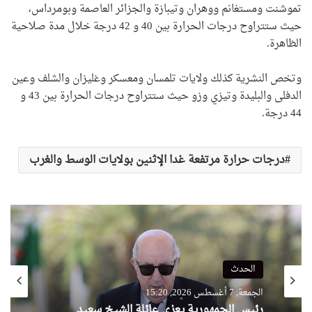
تموشنت ومستغانم ووهران وتيبازة والجزائر العاصمة وبومرداس،
حيث ستتراوح درجات الحرارة بين 40 و 42 درجة خلال مدة صلاحية
الظاهرة.
وتخص النشرية كذلك ولايات تلمسان ومعسكر وغليزان والشلف وعين
الدفلى والبليدة وتيزي وزو حيث ستتراوح درجات الحرارة بين 43 و
44 درجة.
درجات حرارة مرتفعة غدا الإثنين بولايات الوسط والغرب
الحدث
الجمعة, 7 أغسطس 2026, 15:20
رئيس الجمهورية يعزي عائلة الشيخ سعيد