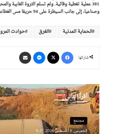
وصناعيا، إلى جانب السيطرة على 94 حريقا مس الغطاء النباتي.
الحماية المدنية
الغرق
حوادث المرور
فيسبوك
‫X
ماسنجر
مشاركة عبر البريد
شاركها
أقرأ التالي
مجتمع
مجتمع