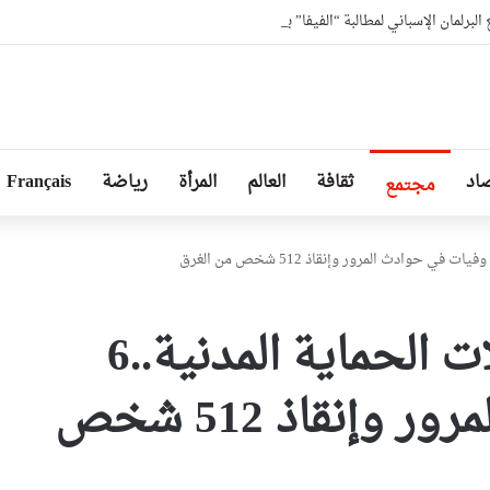
برلمان الإسباني لمطالبة “الفيفا” بإلغاء المشاركة المغربية في استضافة مونديال2030
اد
ثقافة
العالم
المرأة
رياضة
Français
مجتمع
حصيلة ثقيلة لتدخلات الحماية المدنية..6
وفيات في حوادث المرور وإنقاذ 512 شخص