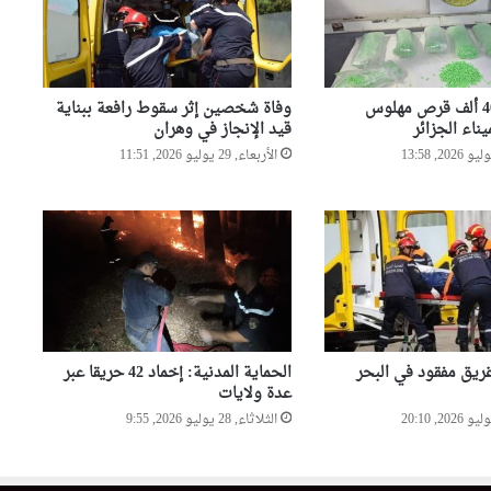
للأطفال..التماس 3 سنوات حبسا
نافذا لمتهم
بعد تداول فيديو عبر مواقع
ضبط قرابة 40 ألف قرص مهلوس
وفاة شخصين إثر سقوط رافعة ببناية
التواصل..توقيف متورطين في
ناء الجزائر
قيد الإنجاز في وهران
الاعتداء على حرمة مسجد ببرج
الكيفان
الأربعاء, 29 يوليو 2026, 11:51
مداهمات أمنية بأحياء وهران
تطيح بمروجين ومبحوث عنهم
وتحجز مخدرات وأسلحة بيضاء
ريق مفقود في البحر
الحماية المدنية: إخماد 42 حريقا عبر
عدة ولايات
الثلاثاء, 28 يوليو 2026, 9:55