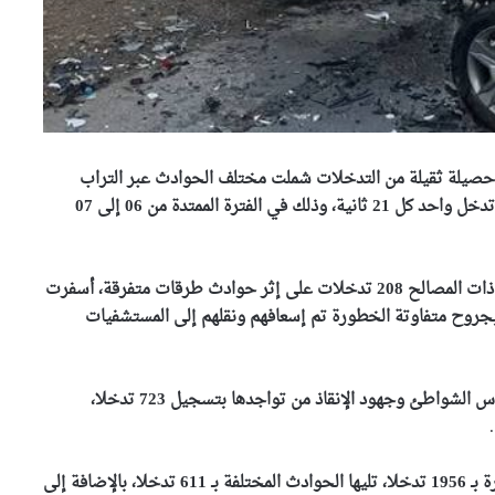
لمدنية خلال 24 ساعة الأخيرة حصيلة ثقيلة من التدخلات شملت مختلف الحوادث عبر التراب
الوطني، حيث بلغ إجمالي العمليات 4091 تدخلا، بمعدل تدخل واحد كل 21 ثانية، وذلك في الفترة الممتدة من 06 إلى 07
الإطاحة بـ46 شخصا من عناصر
وفي تفاصيل الحصيلة الدموية لحوادث المرور، أحصت ذات المصالح 208 تدخلات على إثر حوادث طرقات متفرقة، أسفرت
عصابات الأحياء في عمليات
شرطية بالبليدة
 عن وفاة 6 أشخاص وإصابة 224 آخرين بجروح متفاوتة الخطورة تم إسعافهم ونقلهم إلى المستشفيات
وفاة أربعة أطفال غرقا في حوض
مائي بولاية سطيف
أما فيما يخص حوادث الغرق والشواطئ، فقد كثفت حراس الشواطئ وجهود الإنقاذ من تواجدها بتسجيل 723 تدخلا،
.
باتنة: ضبط 24000 كبسولة
وفي سياق الإجلاء الصحي، احتلت هذه العمليات الصدارة بـ 1956 تدخلا، تليها الحوادث المختلفة بـ 611 تدخلا، بالإضافة إلى
بريغابالين مخبأة وسط مادة