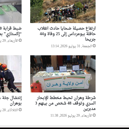
ارتفاع حصيلة ضحايا حادث انقلاب
حافلة ببومرداس إلى 25 وفاة و44
“إكستازي” بمي
جريحا
الأربعاء, 29 يوليو 2026, 13:58
الجمعة, 31 يوليو 2026, 13:14
شرطة وهران تحبط مخطط للإبحار
إنتشال جثة غ
السري وتوقف 48 شخص من بينهم 3
بوهران
مدبرين
الثلاثاء, 28 يوليو 2026, 20:10
الأربعاء, 29 يوليو 2026, 11:38