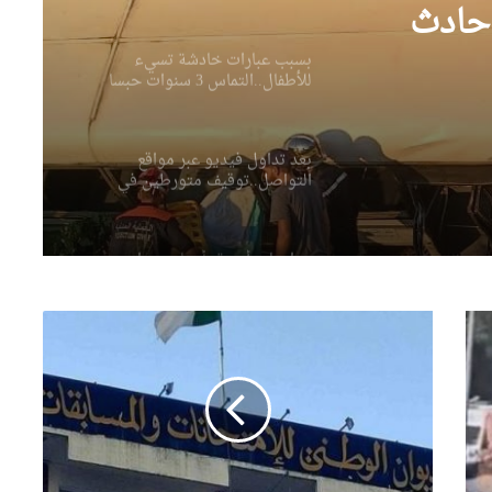
نافذا لمتهم
 في حادث
بعد تداول فيديو عبر مواقع
سيء
التواصل..توقيف متورطين في
الاعتداء على حرمة مسجد ببرج
ماس 3 سنوات حبسا
الكيفان
مداهمات أمنية بأحياء وهران
تطيح بمروجين ومبحوث عنهم
وتحجز مخدرات وأسلحة بيضاء
الإطاحة بـ46 شخصا من عناصر
عصابات الأحياء في عمليات
شرطية بالبليدة
الديوان
الوطني
للإمتحانات
وفاة أربعة أطفال غرقا في حوض
ينفي
مائي بولاية سطيف
البيان
المتداول
بخصوص
باتنة: ضبط 24000 كبسولة
إعلان