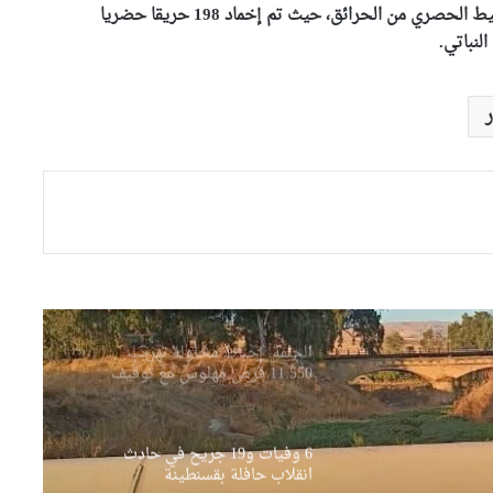
301 عملية تغطية وقائية. ولم تسلم الثروة الغابية والمحيط الحصري من الحرائق، حيث تم إخماد 198 حريقا حضريا
الرمل
إحباط محاولة تهريب 1084 هاتفا
نقالا بميناء الجزائر
الأغواط: حجز 7400 قرص مهلوس
“بريغابالين”
الجلفة: إحباط محاولة تهريب
11.550 قرص مهلوس مع توقيف
شخص
6 وفيات و19 جريح في حادث
انقلاب حافلة بقسنطينة
بسبب عبارات خادشة تسيء
للأطفال..التماس 3 سنوات حبسا