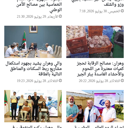
وزو والشلف
الخماسية بين مصالح الأمن
ة
ن
الوطني
و
الخميس, 30 يوليو 2026, 7:18
م
الأربعاء, 29 يوليو 2026, 21:30
ن
ر
ص
ك
ف
ب
ة
ب
ا
ل
س
وهران: مصالح الرقابة تحجز
والي وهران يشيد بجهود استكمال
و
كميات معتبرة من اللحوم
مشاريع ربط السكنات والمناطق
ق
والأحشاء الفاسدة ببئر الجير
النائية بالطاقة
ر
الثلاثاء, 28 يوليو 2026, 20:22
الثلاثاء, 28 يوليو 2026, 19:23
إحياء لليوم العالمي..المؤسسة
والي وهران يكرم المتفوقين في