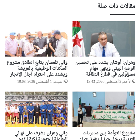
ر
ك
مقالات ذات صلة
ا
ت
ق
ض
ب
ب
ة
ط
ل
4
أ
2
ر
0
ب
0
ا
ق
وهران: أوشان يشدد على تحسين
والي تلمسان يتابع انطلاق مشروع
ب
ر
الوضع البيئي وينهي مهام
السكنات الوظيفية بالعريشة
ا
ص
مسؤولين في قطاع النظافة
ويشدد على احترام آجال الإنجاز
ل
م
الأحد, 2 أغسطس 2026, 13:43
السبت, 1 أغسطس 2026, 19:08
ع
ه
م
ل
ل
و
خ
س
ل
ع
ا
ل
ل
ى
س
مشروع التوأمة بين مديريات
والي وهران يشرف على نهائي
م
التربية يدخل حيز التنفيذ بتيزي
البطولة الجهوية لكرة القدم
ن
ت