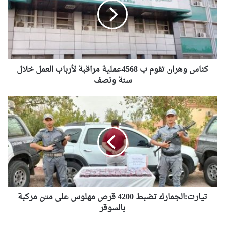
س
و
ه
ر
ا
ن
كناس وهران تقوم ب 4568عملية مراقبة لأرباب العمل خلال
ت
ق
سنة ونصف
و
م
ت
ب
ي
4
ا
5
ر
6
ت
8
:
ع
ا
م
ل
ل
ج
ي
تيارت:الجمارك تضبط 4200 قرص مهلوس على متن مركبة
م
ة
ا
بالسوقر
م
ر