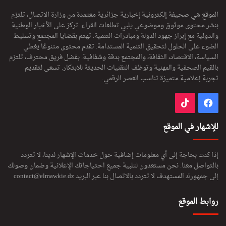
الموقع هي صحيفة إلكترونية إخبارية جزائرية معتمدة من وزارة الاتصال، تلتزم
بنشر محتوى موثوق وموضوعي يلبي تطلعات القراء. تركز على الأخبار الوطنية
والدولية مع إبراز جهود الدولة ومبادرات التنمية. تهتم بقضايا المجتمع وتسليط
الضوء على الحلول لتحقيق التنمية المستدامة. تقدم محتوى متنوعًا يغطي
السياسة، الاقتصاد، الثقافة، والمجتمع بدقة وشفافية. بفضل فريق محترف، تلتزم
بالقيم الصحفية والمهنية وتوظف التقنيات الحديثة للابتكار. تسعى لتقديم
تجربة إعلامية متميزة تناسب العصر الرقمي.
فيسبوك
‫TikTok
للإشهار في الموقع
إذا كنت بحاجة إلى أي معلومات إضافية حول خدمات الإشهار لدينا، لا تتردد
بالتواصل معنا. نحن مستعدون لتلبية جميع احتياجاتك الإعلانية وضمان وصولك
إلى جمهورك المستهدف لا تتردد بالاتصال بنا عبر البريد
contact@elmawkie.dz
روابط الموقع