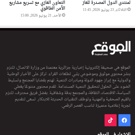
لمنتدى الدول المصدرة للغاز
التعاون الغازي مع تسريع مشاريع
الأمن الطاقوي
الثلاثاء, 23 يونيو 2026, 11:45
الأحد, 21 يونيو 2026, 15:00
الموقع هي صحيفة إلكترونية إخبارية جزائرية معتمدة من وزارة الاتصال، تلتزم
بنشر محتوى موثوق وموضوعي يلبي تطلعات القراء. تركز على الأخبار الوطنية
والدولية مع إبراز جهود الدولة ومبادرات التنمية. تهتم بقضايا المجتمع وتسليط
الضوء على الحلول لتحقيق التنمية المستدامة. تقدم محتوى متنوعًا يغطي
السياسة، الاقتصاد، الثقافة، والمجتمع بدقة وشفافية. بفضل فريق محترف، تلتزم
بالقيم الصحفية والمهنية وتوظف التقنيات الحديثة للابتكار. تسعى لتقديم
تجربة إعلامية متميزة تناسب العصر الرقمي.
فيسبوك
‫TikTok
للإشهار في الموقع