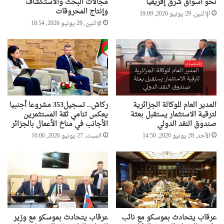
نحو أسواق شرق إفريقيا
مجالات البحث والاستكشاف
وإنتاج المحروقات
الإثنين, 29 يونيو 2026, 19:09
الإثنين, 29 يونيو 2026, 18:54
المدير العام للوكالة الجزائرية
ركاش.. تسجيل353 مشروعا أجنبيا
لترقية الاستثمار يستقبل بعثة
يعكس تنامي ثقة المستثمرين
صندوق النقد الدولي
الأجانب في مناخ الأعمال بالجزائر
الأحد, 28 يونيو 2026, 14:50
السبت, 27 يونيو 2026, 16:06
عرقاب يتحادث بموسكو مع نائب
عرقاب يتحادث بموسكو مع وزير