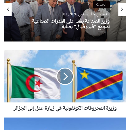
الحدث
الخميس, 6 أغسطس 2026, 11:01
وزير الصناعة يقف على القدرات الصناعية
لمجمع “فيروفيال” بعنابة
وزيرة
المحروقات
الكونغولية
في
زيارة
عمل
إلى
الجزائر
وزيرة المحروقات الكونغولية في زيارة عمل إلى الجزائر
دخول
منطقة