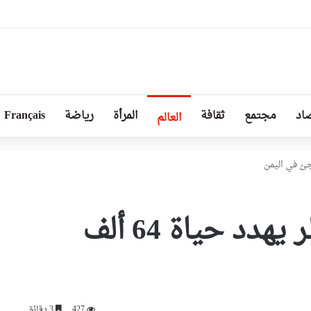
ا توجد أزمة مع الجزائر وهناك تقارب تام في وجهات النظر مع الرئيس تبون
اد
مجتمع
ثقافة
المرأة
رياضة
Français
العالم
تحذير أممي من خطر يهدد حياة 64 ألف
427
3 دقائق