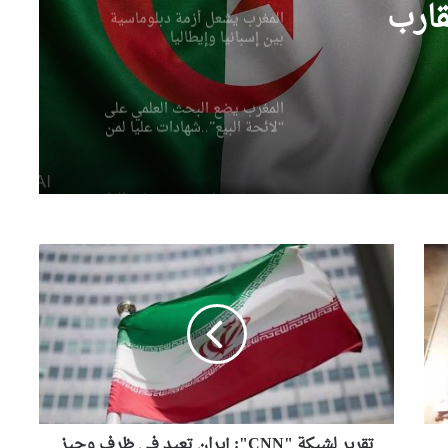
قارب
المغرب يشعل أزمة دبلوماسية
بين إسبانيا وإيطاليا
الرئيس
المغرب يضع البحث العلمي على
“لائحة البيع”..شهادات عليا لمن
يملك المال فقط
صحيفة إسبانية: مخزونات الغاز
الأوروبية تهبط إلى أدنى مستوى
منذ عام 2011
تقرير
لشبكة
بريطانيا تستثمر ملياري جنيه في
"CNN":
نظام تدريب عسكري شبيه بلعبة
إيران
“فورتنايت” متطورة
تعيد
في
ظرف
رئيس الجمهورية يعزي عائلة
وجيز
الشيخ سعيد الحاج محمد بن
إبراهيم “كعباش”
تأهيل
قواعدها
تقرير لشبكة "CNN": إيران تعيد في ظرف وجيز