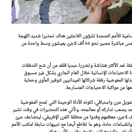
سامية للأمم المتحدة لشؤون اللاجئين هناك، تحذيرا شديد اللهجة
عبر منصة “إكس”، مؤكدا أن تقليص الدعم المالي بات يمس مباشرة مصير نحو 64 ألف لاجئ يعيشون وسط واحدة من
ئة تعد الأكثر هشاشة وتضررا، مبديا قلقه من أن شح التدفقات
ة الاحتياجات الإنسانية خلال العام الجاري بشكل غير مسبوق
ذلها المفوضية رفقة شركائها الميدانيين لتوفير المأوى وحماية
بريطانيا تستثمر ملياري جنيه في
نظام تدريب عسكري شبيه بلعبة
ها من مواكبة الاحتياجات المتسارعة.
“فورتنايت” متطورة
ل مرن واستباقي، لكونه الأداة الوحيدة التي تمنح المفوضية
رئيس الجمهورية يعزي عائلة
 حد يصعب تداركه أو معالجته. وتأتي هذه التحذيرات في وقت تشير
الشيخ سعيد الحاج محمد بن
البيانات الرسمية إلى استضافة اليمن لحوالي 100 ألف لاجئ، معظمهم وفدوا من منطقة القرن الإفريقي، ليتضاعف عبئ
إبراهيم “كعباش”
انقسامات حادة، وهو ما تقاطع أيضا مع تنبيهات سابقة لمكتب الأمم