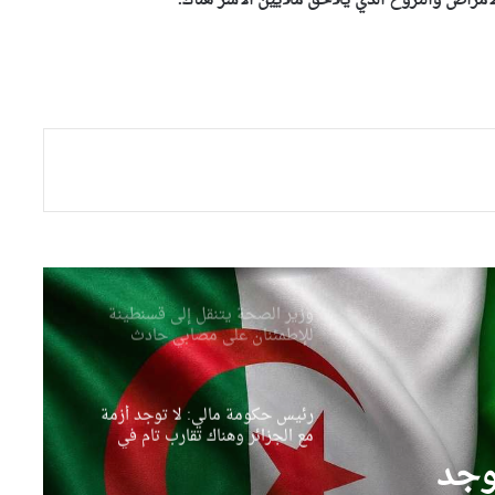
أمراض والنزوح الذي يلاحق ملايين الأسر هناك.
بتوجيهات من وزير الداخلية
..انطلاق حملة وطنية واسعة
للنظافة عبر مختلف ولايات
الوطن
وزير المجاهدين يطمئن على
الحالة الصحية للمجاهدة زهية
خرف الله
وزير الري يؤكد من باتنة أن
ضمان الأمن المائي أولوية وطنية
وزير الصحة يتنقل إلى قسنطينة
للإطمئنان على مصابي حادث
انقلاب حافلة
رئيس حكومة مالي: لا توجد أزمة
مع الجزائر وهناك تقارب تام في
وجهات النظر مع الرئيس تبون
وجد