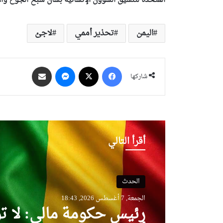
المتحدة لتنسيق الشؤون الإنسانية بشأن شبح الجوع وال
اليمن
تحذير أممي
لاجئ
فيسبوك
‫X
ماسنجر
مشاركة عبر البريد
شاركها
أقرأ التالي
الحدث
الجمعة, 7 أغسطس 2026, 18:43
رئيس حكومة مالي: لا ت