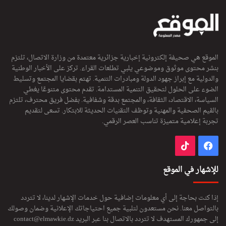
الموقع هي صحيفة إلكترونية إخبارية جزائرية معتمدة من وزارة الاتصال، تلتزم
بنشر محتوى موثوق وموضوعي يلبي تطلعات القراء. تركز على الأخبار الوطنية
والدولية مع إبراز جهود الدولة ومبادرات التنمية. تهتم بقضايا المجتمع وتسليط
الضوء على الحلول لتحقيق التنمية المستدامة. تقدم محتوى متنوعًا يغطي
السياسة، الاقتصاد، الثقافة، والمجتمع بدقة وشفافية. بفضل فريق محترف، تلتزم
بالقيم الصحفية والمهنية وتوظف التقنيات الحديثة للابتكار. تسعى لتقديم
تجربة إعلامية متميزة تناسب العصر الرقمي.
فيسبوك
‫TikTok
للإشهار في الموقع
إذا كنت بحاجة إلى أي معلومات إضافية حول خدمات الإشهار لدينا، لا تتردد
بالتواصل معنا. نحن مستعدون لتلبية جميع احتياجاتك الإعلانية وضمان وصولك
إلى جمهورك المستهدف لا تتردد بالاتصال بنا عبر البريد
contact@elmawkie.dz