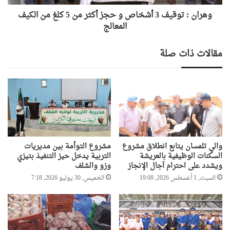
من
5
وهران : توقيف 3 أشخاص و حجز أكثر من 5 كلغ من الكيف
كلغ
المعالج
من
الكيف
مقالات ذات صلة
المعالج
والي تلمسان يتابع انطلاق مشروع
مشروع التوأمة بين مديريات
السكنات الوظيفية بالعريشة
التربية يدخل حيز التنفيذ بتيزي
ويشدد على احترام آجال الإنجاز
وزو والشلف
السبت, 1 أغسطس 2026, 19:08
الخميس, 30 يوليو 2026, 7:18