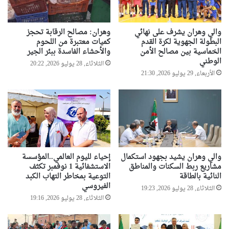
والي وهران يشرف على نهائي
وهران: مصالح الرقابة تحجز
البطولة الجهوية لكرة القدم
كميات معتبرة من اللحوم
الخماسية بين مصالح الأمن
والأحشاء الفاسدة ببئر الجير
الوطني
الثلاثاء, 28 يوليو 2026, 20:22
الأربعاء, 29 يوليو 2026, 21:30
والي وهران يشيد بجهود استكمال
إحياء لليوم العالمي..المؤسسة
مشاريع ربط السكنات والمناطق
الاستشفائية 1 نوفمبر تكثف
النائية بالطاقة
التوعية بمخاطر التهاب الكبد
الفيروسي
الثلاثاء, 28 يوليو 2026, 19:23
الثلاثاء, 28 يوليو 2026, 19:16