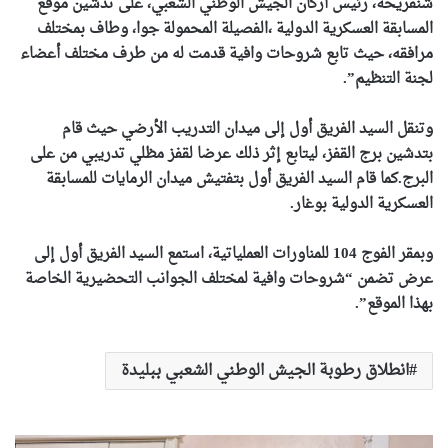
شنقريحة، رئيس أركان الجيش الوطني الشعبي، على تدشين موقع
المسابقة العسكرية الدولية ،الفصيلة المحمولة جوا، وطاف بمختلف
مرافقه، حيث تابع شروحات وافية قدمت له من طرف مختلف أعضاء
لجنة التنظيم”.
وتنقل السيد الفريق أول إلى ميدان التدريب الأرضي حيث قام
بتدشين برج القفز، ليتابع إثر ذلك عرضا لقفز مظلي تدريبي من على
البرج.كما قام السيد الفريق أول بتفتيش ميدان الرمايات للمسابقة
العسكرية الدولية بوغار.
وبمقر الفوج 104 للمناورات العملياتية، استمع السيد الفريق أول إلى
عرض تضمن “شروحات وافية لمختلف الجوانب التحضيرية الخاصة
بهذا الموقع”.
انطلاق رطوبة الجيش الوطني الشعبي ببليدة