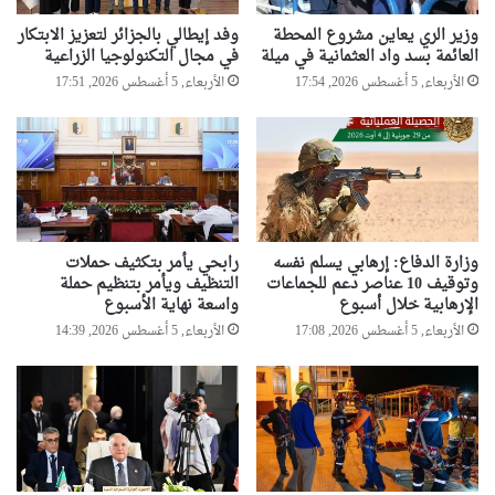
ا
وزير الري يعاين مشروع المحطة
وفد إيطالي بالجزائر لتعزيز الابتكار
ف
العائمة بسد واد العثمانية في ميلة
في مجال التكنولوجيا الزراعية
ت
الأربعاء, 5 أغسطس 2026, 17:54
الأربعاء, 5 أغسطس 2026, 17:51
ت
ا
ح
و
ا
ل
ا
خ
وزارة الدفاع: إرهابي يسلم نفسه
رابحي يأمر بتكثيف حملات
ت
وتوقيف 10 عناصر دعم للجماعات
التنظيف ويأمر بتنظيم حملة
ت
الإرهابية خلال أسبوع
واسعة نهاية الأسبوع
ا
الأربعاء, 5 أغسطس 2026, 17:08
الأربعاء, 5 أغسطس 2026, 14:39
م