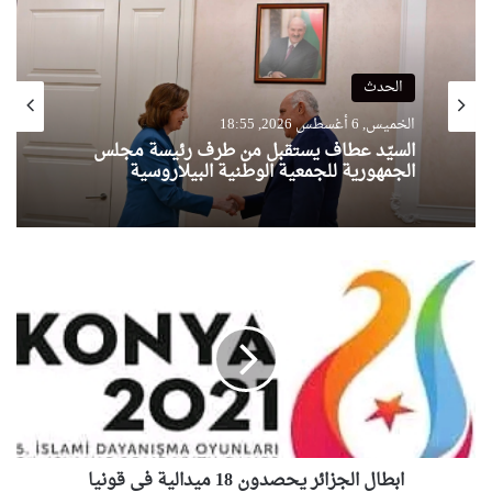
الحدث
الخميس, 6 أغسطس 2026, 18:55
السيّد عطاف يستقبل من طرف رئيسة مجلس
الجمهورية للجمعية الوطنية البيلاروسية
ا
ب
ط
ا
ل
ا
ل
ج
ز
ابطال الجزائر يحصدون 18 ميدالية في قونيا
ا