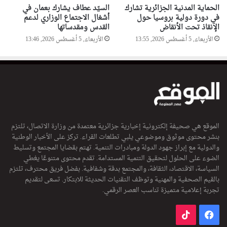
الحماية المدنية الجزائرية تشارك
السيّد عطاف يشارك بعمان في
في دورة دولية بروسيا حول
أشغال الاجتماع الوزاري لدعم
الإنقاذ تحت الأنقاض
القدس ومقدساتها
الأربعاء, 5 أغسطس 2026, 13:55
الأربعاء, 5 أغسطس 2026, 13:46
الموقع هي صحيفة إلكترونية إخبارية جزائرية معتمدة من وزارة الاتصال، تلتزم
بنشر محتوى موثوق وموضوعي يلبي تطلعات القراء. تركز على الأخبار الوطنية
والدولية مع إبراز جهود الدولة ومبادرات التنمية. تهتم بقضايا المجتمع وتسليط
الضوء على الحلول لتحقيق التنمية المستدامة. تقدم محتوى متنوعًا يغطي
السياسة، الاقتصاد، الثقافة، والمجتمع بدقة وشفافية. بفضل فريق محترف، تلتزم
بالقيم الصحفية والمهنية وتوظف التقنيات الحديثة للابتكار. تسعى لتقديم
تجربة إعلامية متميزة تناسب العصر الرقمي.
فيسبوك
‫TikTok