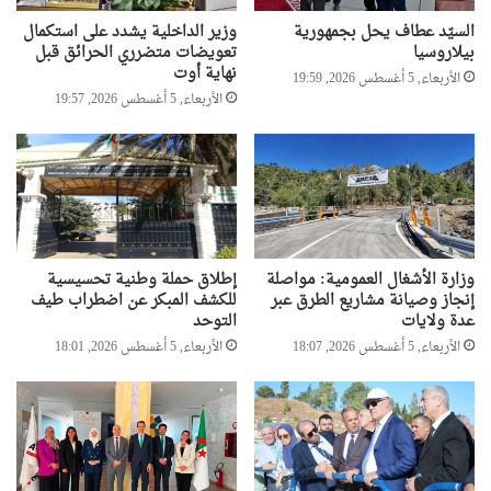
ن
ت
ي
ح
السيّد عطاف يحل بجمهورية
وزير الداخلية يشدد على استكمال
ا
ق
بيلاروسيا
تعويضات متضرري الحرائق قبل
ا
نهاية أوت
الأربعاء, 5 أغسطس 2026, 19:59
ت
الأربعاء, 5 أغسطس 2026, 19:57
ا
ل
م
ش
ا
ر
ك
وزارة الأشغال العمومية: مواصلة
إطلاق حملة وطنية تحسيسية
ي
إنجاز وصيانة مشاريع الطرق عبر
للكشف المبكر عن اضطراب طيف
ن
عدة ولايات
التوحد
ف
الأربعاء, 5 أغسطس 2026, 18:07
الأربعاء, 5 أغسطس 2026, 18:01
ي
ح
ف
ل
ي
ا
ل