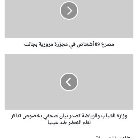
ع
0
9
أ
ش
خ
مصرع 09 أشخاص في مجزرة مرورية بجانت
ا
ص
ف
و
ي
ز
م
ا
ج
ر
ز
ة
ر
ا
ة
ل
م
ش
ر
ب
و
وزارة الشباب والرياضة تصدر بيان صحفي بخصوص تذاكر
ا
ر
ب
لقاء الخضر ضد غينيا
ي
و
ة
ا