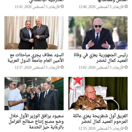
القدس ومقدساتها
الخارجية الباكستاني
و
الأربعاء, 5 أغسطس 2026, 13:46
الأربعاء, 5 أغسطس 2026, 13:41
ص
ت
ذ
ا
ك
ر
ل
ق
رئيس الجمهورية يعزي في وفاة
السيّد عطاف يجري مباحثات مع
ا
العميد كمال لخضر
الأمين العام جامعة الدول العربية
ء
الأربعاء, 5 أغسطس 2026, 13:02
الأربعاء, 5 أغسطس 2026, 12:57
ا
ل
خ
ض
ر
ض
د
غ
الفريق أول شنقريحة يعزي عائلة
سعيود يرافق الوزير الأول خلال
ي
المرحوم العميد كمال لخضر
وضع مصنع إنتاج صفائح الفرامل
ن
بالرغاية حيز الخدمة
الأربعاء, 5 أغسطس 2026, 12:55
ي