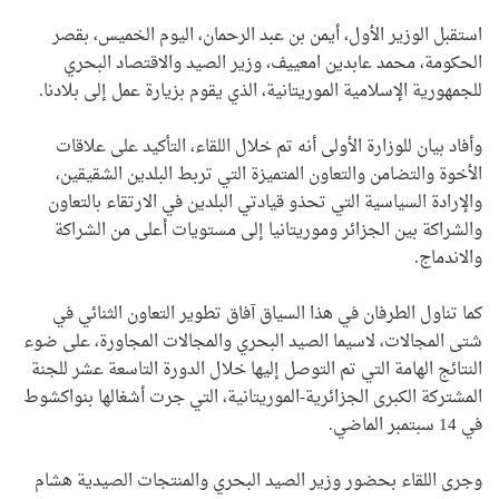
استقبل الوزير الأول، أيمن بن عبد الرحمان، اليوم الخميس، بقصر
الحكومة، محمد عابدين امعييف، وزير الصيد والاقتصاد البحري
للجمهورية الإسلامية الموريتانية، الذي يقوم بزيارة عمل إلى بلادنا.
وأفاد بيان للوزارة الأولى أنه تم خلال اللقاء، التأكيد على علاقات
الأخوة والتضامن والتعاون المتميزة التي تربط البلدين الشقيقين،
والإرادة السياسية التي تحذو قيادتي البلدين في الارتقاء بالتعاون
والشراكة بين الجزائر وموريتانيا إلى مستويات أعلى من الشراكة
والاندماج.
كما تناول الطرفان في هذا السياق آفاق تطوير التعاون الثنائي في
شتى المجالات، لاسيما الصيد البحري والمجالات المجاورة، على ضوء
النتائج الهامة التي تم التوصل إليها خلال الدورة التاسعة عشر للجنة
المشتركة الكبرى الجزائرية-الموريتانية، التي جرت أشغالها بنواكشوط
في 14 سبتمبر الماضي.
وجرى اللقاء بحضور وزير الصيد البحري والمنتجات الصيدية هشام