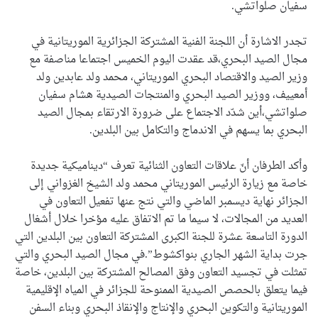
سفيان صلواتشي.
تجدر الاشارة أن اللجنة الفنية المشتركة الجزائرية الموريتانية في
مجال الصيد البحري،قد عقدت اليوم الخميس اجتماعا مناصفة مع
وزير الصيد والاقتصاد البحري الموريتاني، محمد ولد عابدين ولد
أمعييف، ووزير الصيد البحري والمنتجات الصيدية هشام سفيان
صلواتشي،أين شدّد الاجتماع على ضرورة الارتقاء بمجال الصيد
البحري بما يسهم في الاندماج والتكامل بين البلدين.
وأكد الطرفان أنّ علاقات التعاون الثنائية تعرف “ديناميكية جديدة
خاصة مع زيارة الرئيس الموريتاني محمد ولد الشيخ الغزواني إلى
الجزائر نهاية ديسمبر الماضي والتي نتج عنها تفعيل التعاون في
العديد من المجالات، لا سيما ما تم الاتفاق عليه مؤخرا خلال أشغال
الدورة التاسعة عشرة للجنة الكبرى المشتركة التعاون بين البلدين التي
جرت بداية الشهر الجاري بنواكشوط”.في مجال الصيد البحري والتي
تمثلت في تجسيد التعاون وفق المصالح المشتركة بين البلدين، خاصة
فيما يتعلق بالحصص الصيدية الممنوحة للجزائر في المياه الإقليمية
الموريتانية والتكوين البحري والإنتاج والإنقاذ البحري وبناء السفن