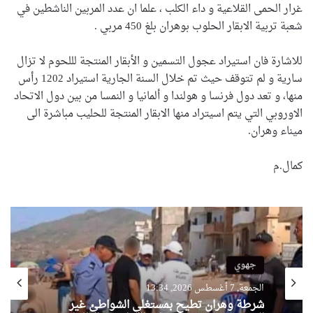
غرار الحمى القلاعية و داء الكلب ، علما ان عدد المربين الناشطين في
شعبة تربية الابقار الحلوب بوهران بلغ 450 مربي .
للاشارة فان استيراد عجول التسمين و الأبقار المنتجة لللحوم لا تزال
سارية و لم تتوقف حيث تم خلال السنة الجارية استيراد 1202 رأس
منها، و تعد دول فرنسا و هولندا و ألمانيا و النمسا من بين دول الاتحاد
الاوروبي التي يتم اسيتراد منها الابقار المنتجة للحليب مباشرة الى
ميناء وهران.
كمال.م
جهوي
الجمعة, 7 أغسطس 2026, 13:34
شرطة وهران تطيح بمستغلي الشواطئ غير