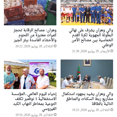
ر
ت
أ
ض
س
ر
ا
ر
ل
ي
والي وهران يشرف على نهائي
وهران: مصالح الرقابة تحجز
م
ن
البطولة الجهوية لكرة القدم
كميات معتبرة من اللحوم
ؤ
م
الخماسية بين مصالح الأمن
والأحشاء الفاسدة ببئر الجير
س
ن
الوطني
س
الثلاثاء, 28 يوليو 2026, 20:22
ا
الأربعاء, 29 يوليو 2026, 21:30
ة
ل
ا
ح
ل
ر
و
ا
ل
ئ
ا
ق
ئ
ي
والي وهران يشيد بجهود استكمال
إحياء لليوم العالمي..المؤسسة
ة
مشاريع ربط السكنات والمناطق
الاستشفائية 1 نوفمبر تكثف
"
النائية بالطاقة
التوعية بمخاطر التهاب الكبد
ن
الفيروسي
الثلاثاء, 28 يوليو 2026, 19:23
ظ
الثلاثاء, 28 يوليو 2026, 19:16