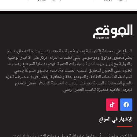
الموقع هي صحيفة إلكترونية إخبارية جزائرية معتمدة من وزارة الاتصال، تلتزم
بنشر محتوى موثوق وموضوعي يلبي تطلعات القراء. تركز على الأخبار الوطنية
والدولية مع إبراز جهود الدولة ومبادرات التنمية. تهتم بقضايا المجتمع وتسليط
الضوء على الحلول لتحقيق التنمية المستدامة. تقدم محتوى متنوعًا يغطي
السياسة، الاقتصاد، الثقافة، والمجتمع بدقة وشفافية. بفضل فريق محترف، تلتزم
بالقيم الصحفية والمهنية وتوظف التقنيات الحديثة للابتكار. تسعى لتقديم
تجربة إعلامية متميزة تناسب العصر الرقمي.
فيسبوك
‫TikTok
للإشهار في الموقع
إذا كنت بحاجة إلى أي معلومات إضافية حول خدمات الإشهار لدينا، لا تتردد