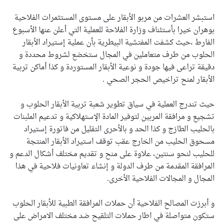
استبشر العشرات من مربو الأبقار على مستوى المستثمرات الفلاحية
بوهران خيرا بأستئناف وزارة الفلاحة للعملية التي أعلن عنها الأسبوع
الفارط ،حيث كشفت المفتشية البيطرية بأن عملية إستيراد الأبقار
الحلوب من طرف متعاملين في المجال ستخضع لشروط محددة و
دقيقة تراعى فيها جودة و نوعية الأبقار المستوردة و كذا أماكن تربية
الأبقار لمنح تراخيص الحجر الصحي .
حيث تندرج العملية في سياق تطوير شعبة تربية الأبقار الحلوب و
تشجيع و مرافقة المربين لتوفير المادة الإستهلاكية و تدعيم الملبنات
بالحليب الطازج و كذا الحد و بالأحرى التقليل من فاتورة إستيراد
مسحوق الحليب من الخارج عقب توقف استيراد الأبقار المنتجة
للحليب لنحو سنتين، علاوة على منح و تقديم مختلف أشكال الدعم و
المرافقة المقدمة من طرف الدولة و إنشاء تعاونيات فلاحية في هذا
المجال و المجالات الفلاحية الأخرى.
و أبرزت المصالح الفلاحية أن حملات المرافقة الطبية للأبقار الحلوب
ستكون متواصلة في اطار حملات التلقيح ضد مختلف الامراض على