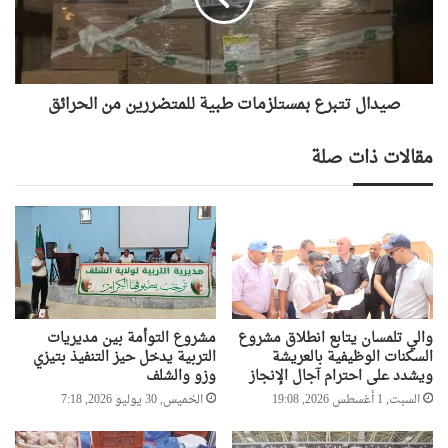
ع
ت
ا
ت
د
ب
ة
ر
ت
صيدال تتبرع بمستلزمات طبية للمتضررين من الحرائق
ع
ع
ب
ي
م
مقالات ذات صلة
ي
س
ن
ت
ج
ل
م
ز
ا
م
ل
ا
ب
ت
ل
ط
ق
ب
والي تلمسان يتابع انطلاق مشروع
مشروع التوأمة بين مديريات
ر
ي
السكنات الوظيفية بالعريشة
التربية يدخل حيز التنفيذ بتيزي
ع
ويشدد على احترام آجال الإنجاز
وزو والشلف
ة
ع
ل
السبت, 1 أغسطس 2026, 19:08
الخميس, 30 يوليو 2026, 7:18
ل
ل
ى
م