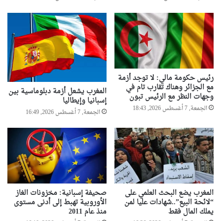
رئيس حكومة مالي: لا توجد أزمة
مع الجزائر وهناك تقارب تام في
المغرب يشعل أزمة دبلوماسية بين
وجهات النظر مع الرئيس تبون
إسبانيا وإيطاليا
الجمعة, 7 أغسطس 2026, 18:43
الجمعة, 7 أغسطس 2026, 16:49
المغرب يضع البحث العلمي على
صحيفة إسبانية: مخزونات الغاز
“لائحة البيع”..شهادات عليا لمن
الأوروبية تهبط إلى أدنى مستوى
يملك المال فقط
منذ عام 2011