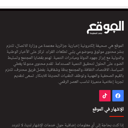
الموقع هي صحيفة إلكترونية إخبارية جزائرية معتمدة من وزارة الاتصال، تلتزم
بنشر محتوى موثوق وموضوعي يلبي تطلعات القراء. تركز على الأخبار الوطنية
والدولية مع إبراز جهود الدولة ومبادرات التنمية. تهتم بقضايا المجتمع وتسليط
الضوء على الحلول لتحقيق التنمية المستدامة. تقدم محتوى متنوعًا يغطي
السياسة، الاقتصاد، الثقافة، والمجتمع بدقة وشفافية. بفضل فريق محترف، تلتزم
بالقيم الصحفية والمهنية وتوظف التقنيات الحديثة للابتكار. تسعى لتقديم
تجربة إعلامية متميزة تناسب العصر الرقمي.
فيسبوك
‫TikTok
للإشهار في الموقع
إذا كنت بحاجة إلى أي معلومات إضافية حول خدمات الإشهار لدينا، لا تتردد