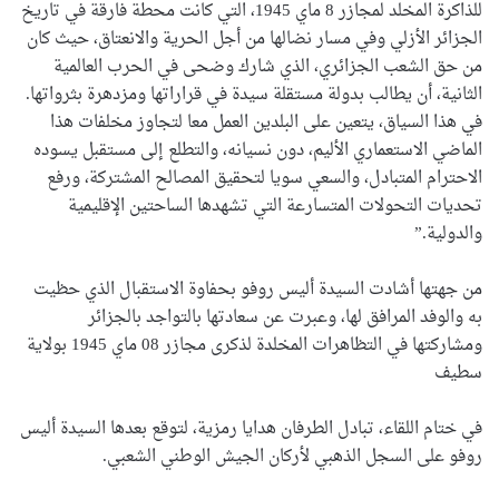
للذاكرة المخلد لمجازر 8 ماي 1945، التي كانت محطة فارقة في تاريخ
الجزائر الأزلي وفي مسار نضالها من أجل الحرية والانعتاق، حيث كان
من حق الشعب الجزائري، الذي شارك وضحى في الحرب العالمية
الثانية، أن يطالب بدولة مستقلة سيدة في قراراتها ومزدهرة بثرواتها.
في هذا السياق، يتعين على البلدين العمل معا لتجاوز مخلفات هذا
الماضي الاستعماري الأليم، دون نسيانه، والتطلع إلى مستقبل يسوده
الاحترام المتبادل، والسعي سويا لتحقيق المصالح المشتركة، ورفع
تحديات التحولات المتسارعة التي تشهدها الساحتين الإقليمية
والدولية.”
من جهتها أشادت السيدة أليس روفو بحفاوة الاستقبال الذي حظيت
به والوفد المرافق لها، وعبرت عن سعادتها بالتواجد بالجزائر
ومشاركتها في التظاهرات المخلدة لذكرى مجازر 08 ماي 1945 بولاية
سطيف
في ختام اللقاء، تبادل الطرفان هدايا رمزية، لتوقع بعدها السيدة أليس
روفو على السجل الذهبي لأركان الجيش الوطني الشعبي.