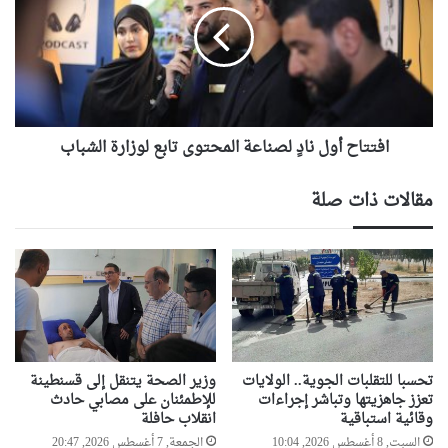
لصناعة
المحتوى
تابع
لوزارة
الشباب
افتتاح أول نادٍ لصناعة المحتوى تابع لوزارة الشباب
مقالات ذات صلة
تحسبا للتقلبات الجوية.. الولايات
وزير الصحة يتنقل إلى قسنطينة
تعزز جاهزيتها وتباشر إجراءات
للإطمئنان على مصابي حادث
وقائية استباقية
انقلاب حافلة
السبت, 8 أغسطس 2026, 10:04
الجمعة, 7 أغسطس 2026, 20:47