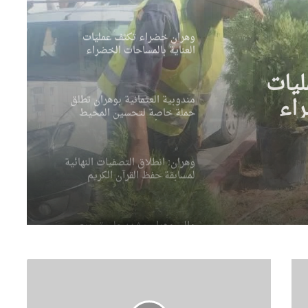
وتحسين المحيط الحضري
مندوبية العثمانية بوهران تطلق
حملة خاصة لتحسين المحيط
ان تطلق
ونظافة الأحياء
محيط
وهران: انطلاق التصفيات النهائية
لمسابقة حفظ القرآن الكريم
والحديث النبوي الشريف
والي وهران يشدد على تسريع
وتيرة إنجاز مشروع تهيئة محور
دوران “الباهية”
وهران: أوشان يشدد على تحسين
الوضع البيئي وينهي مهام
مسؤولين في قطاع النظافة
ا
ل
ص
والي تلمسان يتابع انطلاق مشروع