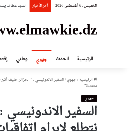
الخميس , 6 أغسطس 2026
السيّد عطاف يستق
آخر الأخبار
w.elmawkie.dz
الرئيسية
الحدث
وطني
إقتص
جهوي
الرئيسية
/
جهوي
/
السفير الاندونيسي : ” الجزائر حليف أكبر 
متعددة”
جهوي
السفير الاندونيسي : 
نتطلع لإبرام اتفاقي