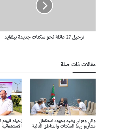
ي
ل
2
7
ع
ا
ترحيل 27 عائلة نحو سكنات جديدة ببلقايد
ئ
ل
ة
ن
ح
مقالات ذات صلة
و
س
ك
ن
ا
ت
ج
د
ي
والي وهران يشيد بجهود استكمال
إحياء لليوم ا
د
مشاريع ربط السكنات والمناطق النائية
ة