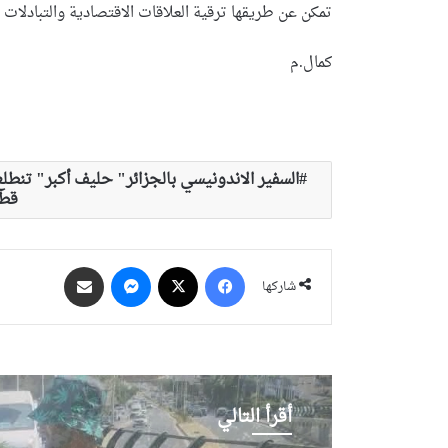
تمكن عن طريقها ترقية العلاقات الاقتصادية والتبادلات ال
كمال.م
السفير الاندونيسي بالجزائر" حليف أكبر" تنطلع
قطا
فيسبوك
‫X
ماسنجر
مشاركة عبر البريد
شاركها
أقرأ التالي