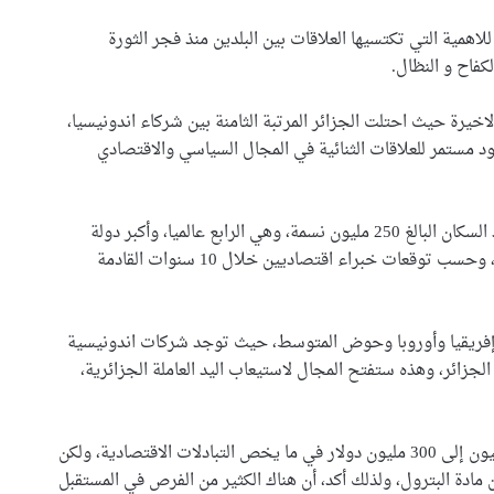
مية التي تكتسيها العلاقات بين البلدين منذ فجر الثورة
كفاح و النظال.
اخيرة حيث احتلت الجزائر المرتبة الثامنة بين شركاء اندونيسيا،
د مستمر للعلاقات الثنائية في المجال السياسي والاقتصادي
و تعتبر إندونيسيا دولة مهمّة، نظرا لعوامل محدّدة، كعدد السكان البالغ 250 مليون نسمة، وهي الرابع عالميا، وأكبر دولة
إسلامية من حيث عدد السكان، واقتصادها هو 16 عالمياً، وحسب توقعات خبراء اقتصاديين خلال 10 سنوات القادمة
ن إفريقيا وأوروبا وحوض المتوسط، حيث توجد شركات اندونيسية
وهران: أوشان يشدد على تحسين
لجزائر، وهذه ستفتح المجال لاستيعاب اليد العاملة الجزائرية،
الوضع البيئي وينهي مهام
مسؤولين في قطاع النظافة
للإشارة فقد تم خلال سنة 2019، تسجيل ما بين 200 مليون إلى 300 مليون دولار في ما يخص التبادلات الاقتصادية، ولكن
والي تلمسان يتابع انطلاق مشروع
 مادة البترول، ولذلك أكد، أن هناك الكثير من الفرص في المستقبل
السكنات الوظيفية بالعريشة