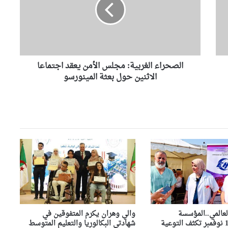
ح
السكنات الوظيفية بالعريشة
ويشدد على احترام آجال الإنجاز
ر
ا
ء
مشروع التوأمة بين مديريات
ا
التربية يدخل حيز التنفيذ بتيزي
ل
وزو والشلف
الصحراء الغربية: مجلس الأمن يعقد اجتماعا
غ
ر
الاثنين حول بعثة المينورسو
والي وهران يشرف على نهائي
ب
البطولة الجهوية لكرة القدم
ي
الخماسية بين مصالح الأمن
ة
الوطني
:
م
وهران: مصالح الرقابة تحجز
ج
كميات معتبرة من اللحوم
ل
والأحشاء الفاسدة ببئر الجير
س
ا
وهران تستعيد بريقها بحملة
ل
تنظيف كبرى
أ
م
لعالمي..المؤسسة
والي وهران يكرم المتفوقين في
ن
الاستشفائية 1 نوفمبر تكثف التوعية
شهادتي البكالوريا والتعليم المتوسط
وهران خضراء تكثف عمليات
ي