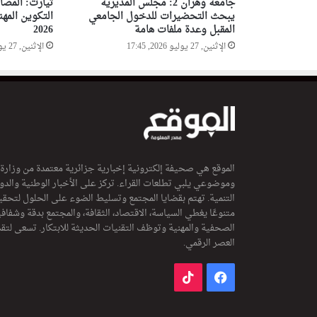
جامعة وهران 2: مجلس المديرية
تيارت: المص
يبحث التحضيرات للدخول الجامعي
التكوين المه
المقبل وعدة ملفات هامة
2026
الإثنين, 27 يوليو 2026, 17:45
الإثنين, 27 يوليو 2026, 15:48
الموقع هي صحيفة إلكترونية إخبارية جزائرية معتمدة من وزارة
وموضوعي يلبي تطلعات القراء. تركز على الأخبار الوطنية والدولي
التنمية. تهتم بقضايا المجتمع وتسليط الضوء على الحلول لتحقي
متنوعًا يغطي السياسة، الاقتصاد، الثقافة، والمجتمع بدقة وشفاف
الصحفية والمهنية وتوظف التقنيات الحديثة للابتكار. تسعى لتق
العصر الرقمي.
فيسبوك
‫TikTok