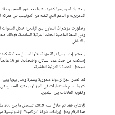
و تشارك اندونيسيا كضيف شرف بحضور السفير و ذلك للاه
التحريرية و الدعم الذي تلقته من أندونيسيا في معركة ال
وتطوّرت مؤشراتُ التعاون بين البلدين؛ خلال السنوات ال
وفي السنة الماضية احتلت المرتبة السادسة، فهنالك صعو
والثقافي.
سيحتل اقتصادُنا المرتبة العاشرة،
كما تعتبر الجزائر دولة محورية وهمزة وصل بينها وبي
كثيرة تقوم باستثمارات في الجزائر، وتشيّد المصانع في ا
وتقوية العلاقات بين البلدين.
هذا الرقم يمثل إيرادات شركة “برتامينا” الإندونيسية من