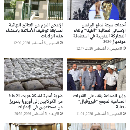
ر
س
ي
ة
ك
ا
ي
ل
أحداث سبتة تدفع البرلمان
الإعلان اليوم عن النتائج النهائية
ة
ح
الإسباني لمطالبة “الفيفا” بإلغاء
لمسابقة توظيف الأساتذة باستثناء
ر
المشاركة المغربية في استضافة
هذه الولايات
ة
مونديال2030
الخميس, 6 أغسطس 2026, 12:00
ل
الخميس, 6 أغسطس 2026, 12:47
ل
ح
ق
ا
ل
ن
ق
ا
وزير الصناعة يقف على القدرات
ضربة أمنية لشبكة هربت 21 طنا
ب
الصناعية لمجمع “فيروفيال”
من الكوكايين إلى أوروبا بتمويل
ي
بعنابة
من مستثمرين في الإمارات
الخميس, 6 أغسطس 2026, 11:01
الأربعاء, 5 أغسطس 2026, 20:52