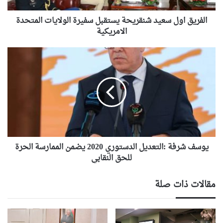
ل
الفريق اول سعيد شنقريحة يستقبل سفيرة الولايات المتحدة
س
ع
الامريكية
ي
د
ي
ش
و
ن
س
ق
ف
ر
ش
ي
ر
ح
ف
ة
ة
ي
:
س
يوسف شرفة :التعديل الدستوري 2020 يضمن الممارسة الحرة
ا
ت
ل
للحق النقابي
ق
ت
ب
ع
مقالات ذات صلة
ل
د
س
ي
ف
ل
ي
ا