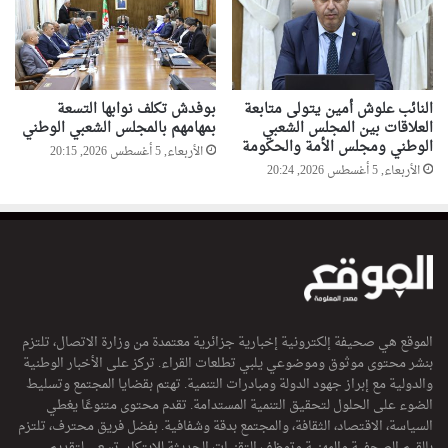
النائب علوش أمين يتولى متابعة
بوفدش تكلف نوابها التسعة
العلاقات بين المجلس الشعبي
بمهامهم بالمجلس الشعبي الوطني
الوطني ومجلس الأمة والحكومة
الأربعاء, 5 أغسطس 2026, 20:15
الأربعاء, 5 أغسطس 2026, 20:24
الموقع هي صحيفة إلكترونية إخبارية جزائرية معتمدة من وزارة الاتصال، تلتزم
بنشر محتوى موثوق وموضوعي يلبي تطلعات القراء. تركز على الأخبار الوطنية
والدولية مع إبراز جهود الدولة ومبادرات التنمية. تهتم بقضايا المجتمع وتسليط
الضوء على الحلول لتحقيق التنمية المستدامة. تقدم محتوى متنوعًا يغطي
السياسة، الاقتصاد، الثقافة، والمجتمع بدقة وشفافية. بفضل فريق محترف، تلتزم
بالقيم الصحفية والمهنية وتوظف التقنيات الحديثة للابتكار. تسعى لتقديم