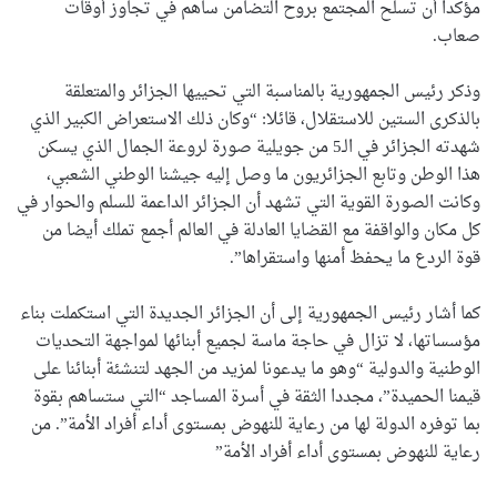
مؤكدا أن تسلح المجتمع بروح التضامن ساهم في تجاوز أوقات
صعاب.
وذكر رئيس الجمهورية بالمناسبة التي تحييها الجزائر والمتعلقة
بالذكرى الستين للاستقلال، قائلا: “وكان ذلك الاستعراض الكبير الذي
شهدته الجزائر في الـ5 من جويلية صورة لروعة الجمال الذي يسكن
هذا الوطن وتابع الجزائريون ما وصل إليه جيشنا الوطني الشعبي،
وكانت الصورة القوية التي تشهد أن الجزائر الداعمة للسلم والحوار في
كل مكان والواقفة مع القضايا العادلة في العالم أجمع تملك أيضا من
قوة الردع ما يحفظ أمنها واستقراها”.
كما أشار رئيس الجمهورية إلى أن الجزائر الجديدة التي استكملت بناء
مؤسساتها، لا تزال في حاجة ماسة لجميع أبنائها لمواجهة التحديات
الوطنية والدولية “وهو ما يدعونا لمزيد من الجهد لتنشئة أبنائنا على
قيمنا الحميدة”، مجددا الثقة في أسرة المساجد “التي ستساهم بقوة
بما توفره الدولة لها من رعاية للنهوض بمستوى أداء أفراد الأمة”. من
رعاية للنهوض بمستوى أداء أفراد الأمة”