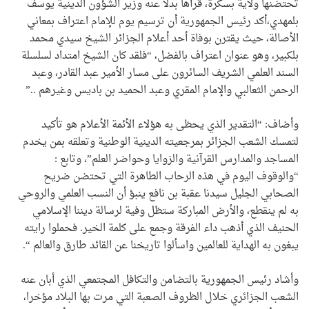
تحتضنها ولاية بسكرة، قرأها بدلا عنه وزير الشؤون الدينية يوسف
بلمهدي،أكد رئيس الجمهورية أن ترسيم يوم للإمام اعتراف بمعاني
الأصالة، حيث يقترن بوفاة أحد أعلام الجزائر الشيخ سيدي محمد
بلكبير، وهو عنوان اعتراف بالفضل، “فلقد كان الشيخ امتداد لسلسلة
السند العلمي الشريف السائرون على مسار الأمير عبد القادر، وعبد
الرحمن الثعالبي والإمام المقري وعبد الحميد بن باديس وغيرهم ..”
وأضاف: “التقدير الذي يحظى به هؤلاء الأئمة الأعلام هو تأكيد
لتمسك الشعب الجزائر بمرجعيته الدينية الوطنية وتعلقه بمن يخدم
المساجد والمدارس القرآنية والزوايا وحواضر العلم”، وتابع :
“والوقوف اليوم في هذه الرحاب الطاهرة التي تحتضن ضريح
الصحابي الجليل سيدنا عقبة بن نافع ينبؤ أن النسب العلمي والروحي
به لم ينقطع، والأرض المباركة ستظل وفية لرسالة ديننا الإسلامي
الحنيف الذي أذهب داء الفرقة وجمع على كلمة الخير. فحملوا رايته
يبغون به الهداية للعالمين واسألوا تاريخنا عن القائد طارق والعالم “.
وأشاد رئيس الجمهورية بالتضامن والتكافل المجتمعي الذي أبان عنه
الشعب الجزائري خلال الظروف الصعبة التي مرت بها البلاد مؤخرا،