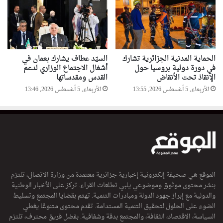
الحماية المدنية الجزائرية تشارك
السيّد عطاف يشارك بعمان في
في دورة دولية بروسيا حول
أشغال الاجتماع الوزاري لدعم
الإنقاذ تحت الأنقاض
القدس ومقدساتها
الأربعاء, 5 أغسطس 2026, 13:55
الأربعاء, 5 أغسطس 2026, 13:46
الموقع هي صحيفة إلكترونية إخبارية جزائرية معتمدة من وزارة الاتصال، تلتزم
بنشر محتوى موثوق وموضوعي يلبي تطلعات القراء. تركز على الأخبار الوطنية
والدولية مع إبراز جهود الدولة ومبادرات التنمية. تهتم بقضايا المجتمع وتسليط
الضوء على الحلول لتحقيق التنمية المستدامة. تقدم محتوى متنوعًا يغطي
السياسة، الاقتصاد، الثقافة، والمجتمع بدقة وشفافية. بفضل فريق محترف، تلتزم