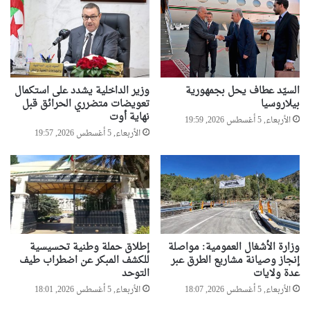
ي
م
ل
أ
و
و
ه
ر
ر
ا
ا
ق
ن
ا
السيّد عطاف يحل بجمهورية
وزير الداخلية يشدد على استكمال
ع
بيلاروسيا
تعويضات متضرري الحرائق قبل
نهاية أوت
ت
الأربعاء, 5 أغسطس 2026, 19:59
م
الأربعاء, 5 أغسطس 2026, 19:57
ا
د
أ
ر
ب
ع
ة
وزارة الأشغال العمومية: مواصلة
إطلاق حملة وطنية تحسيسية
س
إنجاز وصيانة مشاريع الطرق عبر
للكشف المبكر عن اضطراب طيف
ف
عدة ولايات
التوحد
ر
الأربعاء, 5 أغسطس 2026, 18:07
الأربعاء, 5 أغسطس 2026, 18:01
ا
ء