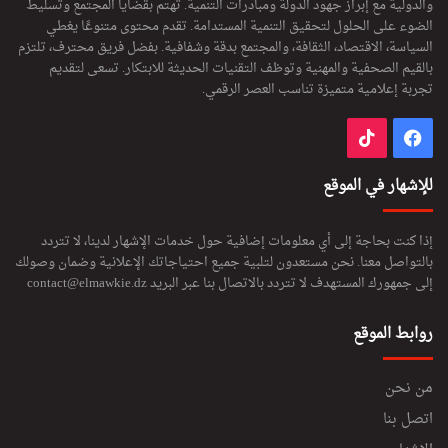
والدولية مع إبراز جهود الدولة ومبادرات التنمية. تهتم بقضايا المجتمع وتسليط
الضوء على الحلول لتحقيق التنمية المستدامة. تقدم محتوى متنوعًا يغطي
السياسة، الاقتصاد، الثقافة، والمجتمع بدقة وشفافية. بفضل فريق محترف، تلتزم
بالقيم الصحفية والمهنية وتوظف التقنيات الحديثة للابتكار. تسعى لتقديم
تجربة إعلامية متميزة تناسب العصر الرقمي.
فيسبوك
‫TikTok
للإشهار في الموقع
إذا كنت بحاجة إلى أي معلومات إضافية حول خدمات الإشهار لدينا، لا تتردد
بالتواصل معنا. نحن مستعدون لتلبية جميع احتياجاتك الإعلانية وضمان وصولك
إلى جمهورك المستهدف لا تتردد بالاتصال بنا عبر البريد
contact@elmawkie.dz
روابط الموقع
من نحن
اتصل بنا