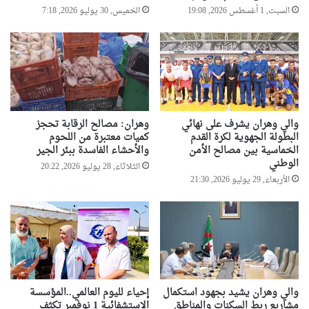
السبت, 1 أغسطس 2026, 19:08
الخميس, 30 يوليو 2026, 7:18
والي وهران يشرف على نهائي
وهران: مصالح الرقابة تحجز
البطولة الجهوية لكرة القدم
كميات معتبرة من اللحوم
الخماسية بين مصالح الأمن
والأحشاء الفاسدة ببئر الجير
الوطني
الثلاثاء, 28 يوليو 2026, 20:22
الأربعاء, 29 يوليو 2026, 21:30
والي وهران يشيد بجهود استكمال
إحياء لليوم العالمي..المؤسسة
مشاريع ربط السكنات والمناطق
الاستشفائية 1 نوفمبر تكثف