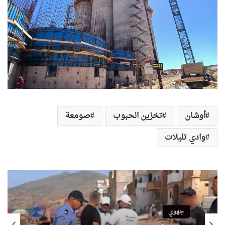
أوشان
تخزين الحبوب
صومعة
وادي تليلات
جهوي