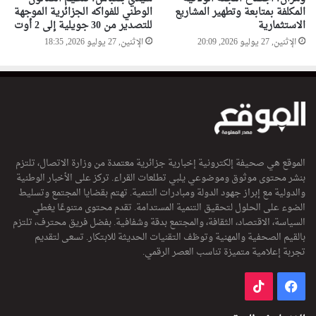
المكلفة بمتابعة وتطهير المشاريع
الوطني للفواكه الجزائرية الموجهة
الاستثمارية
للتصدير من 30 جويلية إلى 2 أوت
الإثنين, 27 يوليو 2026, 20:09
الإثنين, 27 يوليو 2026, 18:35
الموقع هي صحيفة إلكترونية إخبارية جزائرية معتمدة من وزارة الاتصال، تلتزم
بنشر محتوى موثوق وموضوعي يلبي تطلعات القراء. تركز على الأخبار الوطنية
والدولية مع إبراز جهود الدولة ومبادرات التنمية. تهتم بقضايا المجتمع وتسليط
الضوء على الحلول لتحقيق التنمية المستدامة. تقدم محتوى متنوعًا يغطي
السياسة، الاقتصاد، الثقافة، والمجتمع بدقة وشفافية. بفضل فريق محترف، تلتزم
بالقيم الصحفية والمهنية وتوظف التقنيات الحديثة للابتكار. تسعى لتقديم
تجربة إعلامية متميزة تناسب العصر الرقمي.
فيسبوك
‫TikTok