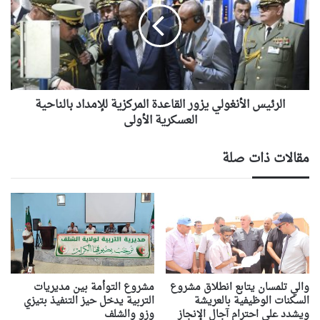
القاعدة
المركزية
للإمداد
بالناحية
العسكرية
الأولى
الرئيس الأنغولي يزور القاعدة المركزية للإمداد بالناحية
العسكرية الأولى
مقالات ذات صلة
والي تلمسان يتابع انطلاق مشروع
مشروع التوأمة بين مديريات
السكنات الوظيفية بالعريشة
التربية يدخل حيز التنفيذ بتيزي
ويشدد على احترام آجال الإنجاز
وزو والشلف