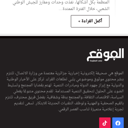
المنظمة بكل أشكالها، نفذت وحدات ومفارز للجيش الوطني
الشعبي، خلال الفترة الممتدة…
أكمل القراءة »
الموقع هي صحيفة إلكترونية إخبارية جزائرية معتمدة من وزارة الاتصال، تلتزم
بنشر محتوى موثوق وموضوعي يلبي تطلعات القراء. تركز على الأخبار الوطنية
والدولية مع إبراز جهود الدولة ومبادرات التنمية. تهتم بقضايا المجتمع وتسليط
الضوء على الحلول لتحقيق التنمية المستدامة. تقدم محتوى متنوعًا يغطي
السياسة، الاقتصاد، الثقافة، والمجتمع بدقة وشفافية. بفضل فريق محترف، تلتزم
بالقيم الصحفية والمهنية وتوظف التقنيات الحديثة للابتكار. تسعى لتقديم
تجربة إعلامية متميزة تناسب العصر الرقمي.
فيسبوك
‫TikTok