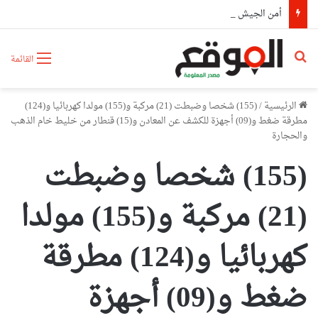
أمن الجيش يستلم الرعية الألماني المخطوف “ULUMASKAN SINAN”
بحث عن
القائمة
الرئيسية
/
(155) شخصا وضبطت (21) مركبة و(155) مولدا كهربائيا و(124)
مطرقة ضغط و(09) أجهزة للكشف عن المعادن و(15) قنطار من خليط خام الذهب
والحجارة
(155) شخصا وضبطت
(21) مركبة و(155) مولدا
كهربائيا و(124) مطرقة
ضغط و(09) أجهزة