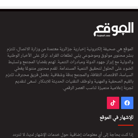
الموقع هي صحيفة إلكترونية إخبارية جزائرية معتمدة من وزارة الاتصال، تلتزم
بنشر محتوى موثوق وموضوعي يلبي تطلعات القراء. تركز على الأخبار الوطنية
والدولية مع إبراز جهود الدولة ومبادرات التنمية. تهتم بقضايا المجتمع وتسليط
الضوء على الحلول لتحقيق التنمية المستدامة. تقدم محتوى متنوعًا يغطي
السياسة، الاقتصاد، الثقافة، والمجتمع بدقة وشفافية. بفضل فريق محترف، تلتزم
بالقيم الصحفية والمهنية وتوظف التقنيات الحديثة للابتكار. تسعى لتقديم
تجربة إعلامية متميزة تناسب العصر الرقمي.
فيسبوك
‫TikTok
للإشهار في الموقع
إذا كنت بحاجة إلى أي معلومات إضافية حول خدمات الإشهار لدينا، لا تتردد