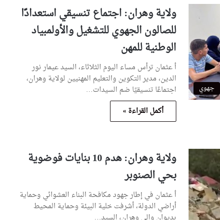
ولاية وهران: اجتماع تنسيقي استعدادًا
للصالون الجهوي للتشغيل والأولمبياد
الوطنية للمهن
أ عثمان ترأس مساء اليوم الثلاثاء، السيد عيمار نور
الدين، مدير التكوين والتعليم المهنيين لولاية وهران،
جهوي
اجتماعًا تنسيقيًا ضم السيدات…
أكمل القراءة »
ولاية وهران: هدم 10 بنايات فوضوية
بحي الصنوبر
أ عثمان في إطار جهود مكافحة البناء العشوائي وحماية
أراضي الدولة، أشرفت خلية البيئة وحماية المحيط
بديوان والي وهران، السيد…