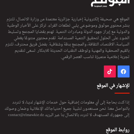
الموقع هي صحيفة إلكترونية إخبارية جزائرية معتمدة من وزارة الاتصال، تلتزم
بنشر محتوى موثوق وموضوعي يلبي تطلعات القراء. تركز على الأخبار الوطنية
والدولية مع إبراز جهود الدولة ومبادرات التنمية. تهتم بقضايا المجتمع وتسليط
الضوء على الحلول لتحقيق التنمية المستدامة. تقدم محتوى متنوعًا يغطي
السياسة، الاقتصاد، الثقافة، والمجتمع بدقة وشفافية. بفضل فريق محترف، تلتزم
بالقيم الصحفية والمهنية وتوظف التقنيات الحديثة للابتكار. تسعى لتقديم
تجربة إعلامية متميزة تناسب العصر الرقمي.
فيسبوك
‫TikTok
للإشهار في الموقع
إذا كنت بحاجة إلى أي معلومات إضافية حول خدمات الإشهار لدينا، لا تتردد
بالتواصل معنا. نحن مستعدون لتلبية جميع احتياجاتك الإعلانية وضمان وصولك
إلى جمهورك المستهدف لا تتردد بالاتصال بنا عبر البريد
contact@elmawkie.dz
روابط الموقع