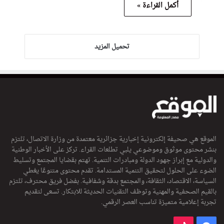
أكمل القراءة »
تحميل المزيد
الموقع هي صحيفة إلكترونية إخبارية جزائرية معتمدة من وزارة الاتصال، تلتزم
بنشر محتوى موثوق وموضوعي يلبي تطلعات القراء. تركز على الأخبار الوطنية
والدولية مع إبراز جهود الدولة ومبادرات التنمية. تهتم بقضايا المجتمع وتسليط
الضوء على الحلول لتحقيق التنمية المستدامة. تقدم محتوى متنوعًا يغطي
السياسة، الاقتصاد، الثقافة، والمجتمع بدقة وشفافية. بفضل فريق محترف، تلتزم
بالقيم الصحفية والمهنية وتوظف التقنيات الحديثة للابتكار. تسعى لتقديم
تجربة إعلامية متميزة تناسب العصر الرقمي.