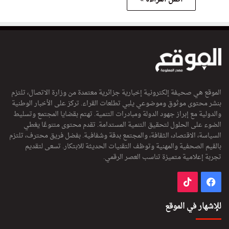
الموقع هي صحيفة إلكترونية إخبارية جزائرية معتمدة من وزارة الاتصال، تلتزم
بنشر محتوى موثوق وموضوعي يلبي تطلعات القراء. تركز على الأخبار الوطنية
والدولية مع إبراز جهود الدولة ومبادرات التنمية. تهتم بقضايا المجتمع وتسليط
الضوء على الحلول لتحقيق التنمية المستدامة. تقدم محتوى متنوعًا يغطي
السياسة، الاقتصاد، الثقافة، والمجتمع بدقة وشفافية. بفضل فريق محترف، تلتزم
بالقيم الصحفية والمهنية وتوظف التقنيات الحديثة للابتكار. تسعى لتقديم
تجربة إعلامية متميزة تناسب العصر الرقمي.
فيسبوك
‫TikTok
للإشهار في الموقع