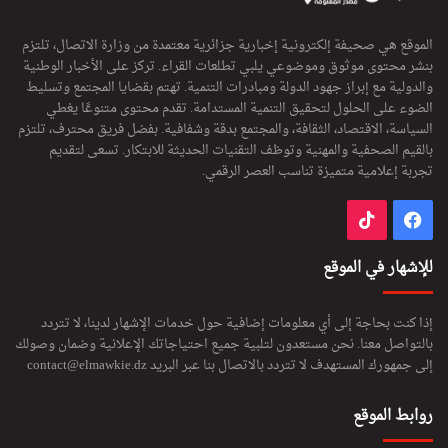
الموقع هي صحيفة إلكترونية إخبارية جزائرية معتمدة من وزارة الاتصال، تلتزم
بنشر محتوى موثوق وموضوعي يلبي تطلعات القراء. تركز على الأخبار الوطنية
والدولية مع إبراز جهود الدولة ومبادرات التنمية. تهتم بقضايا المجتمع وتسليط
الضوء على الحلول لتحقيق التنمية المستدامة. تقدم محتوى متنوعًا يغطي
السياسة، الاقتصاد، الثقافة، والمجتمع بدقة وشفافية. بفضل فريق محترف، تلتزم
بالقيم الصحفية والمهنية وتوظف التقنيات الحديثة للابتكار. تسعى لتقديم
تجربة إعلامية متميزة تناسب العصر الرقمي.
فيسبوك
‫TikTok
للإشهار في الموقع
إذا كنت بحاجة إلى أي معلومات إضافية حول خدمات الإشهار لدينا، لا تتردد
بالتواصل معنا. نحن مستعدون لتلبية جميع احتياجاتك الإعلانية وضمان وصولك
إلى جمهورك المستهدف لا تتردد بالاتصال بنا عبر البريد
contact@elmawkie.dz
روابط الموقع