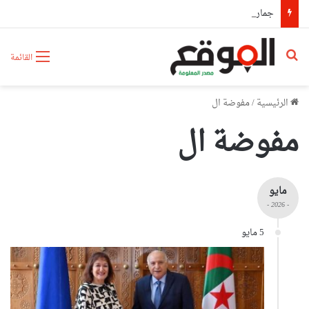
جمارك سطيف تحجز أكثر من 63 كلغ من الكيف المعالج و4095 قرصا مهلوسا
بحث عن
القائمة
الرئيسية
/
مفوضة ال
مفوضة ال
مايو
- 2026 -
5 مايو