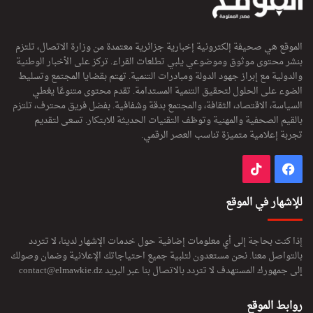
الموقع هي صحيفة إلكترونية إخبارية جزائرية معتمدة من وزارة الاتصال، تلتزم
بنشر محتوى موثوق وموضوعي يلبي تطلعات القراء. تركز على الأخبار الوطنية
والدولية مع إبراز جهود الدولة ومبادرات التنمية. تهتم بقضايا المجتمع وتسليط
الضوء على الحلول لتحقيق التنمية المستدامة. تقدم محتوى متنوعًا يغطي
السياسة، الاقتصاد، الثقافة، والمجتمع بدقة وشفافية. بفضل فريق محترف، تلتزم
بالقيم الصحفية والمهنية وتوظف التقنيات الحديثة للابتكار. تسعى لتقديم
تجربة إعلامية متميزة تناسب العصر الرقمي.
فيسبوك
‫TikTok
للإشهار في الموقع
إذا كنت بحاجة إلى أي معلومات إضافية حول خدمات الإشهار لدينا، لا تتردد
بالتواصل معنا. نحن مستعدون لتلبية جميع احتياجاتك الإعلانية وضمان وصولك
إلى جمهورك المستهدف لا تتردد بالاتصال بنا عبر البريد
contact@elmawkie.dz
روابط الموقع