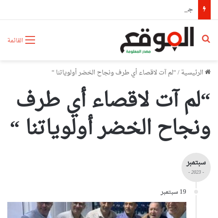
جمارك سطيف تحجز أكثر من 63 كلغ من الكيف المعالج و4095 قرصا مهلوسا
بحث عن
القائمة
الرئيسية
/
“لم آت لاقصاء أي طرف ونجاح الخضر أولوياتنا “
“لم آت لاقصاء أي طرف
ونجاح الخضر أولوياتنا “
سبتمبر
- 2023 -
19 سبتمبر