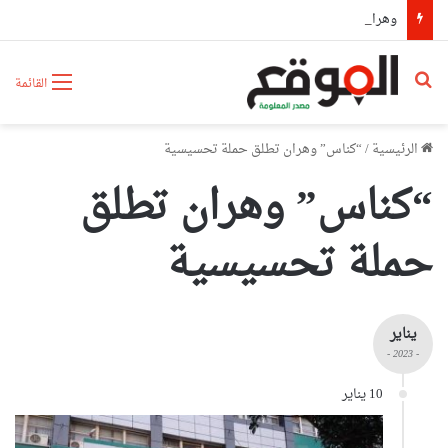
وهران: مديرية الشؤون الدينية وسونلغاز تنشران ثقافة ترشيد استهلاك الطاقة بالمساجد
بحث عن
القائمة
الرئيسية
/
“كناس” وهران تطلق حملة تحسيسية
“كناس” وهران تطلق
حملة تحسيسية
يناير
- 2023 -
10 يناير