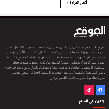
أكمل القراءة »
الموقع هي صحيفة إلكترونية إخبارية جزائرية معتمدة من وزارة الاتصال، تلتزم
بنشر محتوى موثوق وموضوعي يلبي تطلعات القراء. تركز على الأخبار الوطنية
والدولية مع إبراز جهود الدولة ومبادرات التنمية. تهتم بقضايا المجتمع وتسليط
الضوء على الحلول لتحقيق التنمية المستدامة. تقدم محتوى متنوعًا يغطي
السياسة، الاقتصاد، الثقافة، والمجتمع بدقة وشفافية. بفضل فريق محترف، تلتزم
بالقيم الصحفية والمهنية وتوظف التقنيات الحديثة للابتكار. تسعى لتقديم
تجربة إعلامية متميزة تناسب العصر الرقمي.
فيسبوك
‫TikTok
للإشهار في الموقع