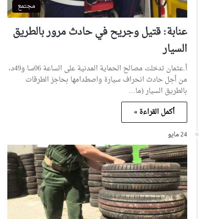
مجتمع
عنابة: قتيل وجريح في حادث مرور بالطريق
السيار
أ.عثمان تدخلت مصالح الحماية المدنية على الساعة 06سا و49د،
من أجل حادث انحراف سيارة واصطدامها بحاجز الطرقات
بالطريق السيار (ما…
أكمل القراءة »
24 مايو