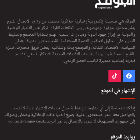
الموقع هي صحيفة إلكترونية إخبارية جزائرية معتمدة من وزارة الاتصال، تلتزم
بنشر محتوى موثوق وموضوعي يلبي تطلعات القراء. تركز على الأخبار الوطنية
والدولية مع إبراز جهود الدولة ومبادرات التنمية. تهتم بقضايا المجتمع وتسليط
الضوء على الحلول لتحقيق التنمية المستدامة. تقدم محتوى متنوعًا يغطي
السياسة، الاقتصاد، الثقافة، والمجتمع بدقة وشفافية. بفضل فريق محترف، تلتزم
بالقيم الصحفية والمهنية وتوظف التقنيات الحديثة للابتكار. تسعى لتقديم
تجربة إعلامية متميزة تناسب العصر الرقمي.
فيسبوك
‫TikTok
للإشهار في الموقع
إذا كنت بحاجة إلى أي معلومات إضافية حول خدمات الإشهار لدينا، لا تتردد
بالتواصل معنا. نحن مستعدون لتلبية جميع احتياجاتك الإعلانية وضمان وصولك
إلى جمهورك المستهدف لا تتردد بالاتصال بنا عبر البريد
contact@elmawkie.dz
روابط الموقع