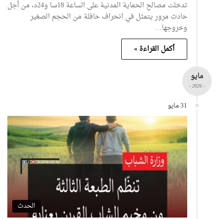
تدخلت مصالح الحماية المدنية على الساعة 18سا و24د، من أجل
حادث مرور يتمثل في انحراف حافلة من الحجم الصغير
وخروجها…
أكمل القراءة »
مايو
- 2026 -
31 مايو
الحدث