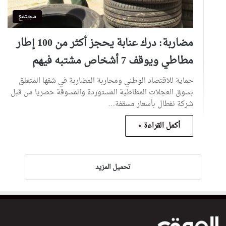
مجتمع
مضاربة: درك عنابة يحجز أكثر من 100 إطار
مطاطي ويوقف 7 أشخاص مشتبه فيهم
حماية للاقتصاد الوطني ومحاربة المضاربة في شقها المتعلق
بسوق العجلات المطاطية المستوردة والمسوقة حصريا من قبل
شركة نفطال بأسعار مسقفة…
أكمل القراءة »
تحميل المزيد