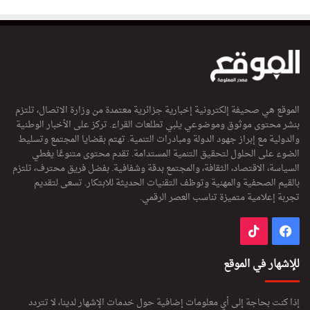
الموقع هي صحيفة إلكترونية إخبارية جزائرية معتمدة من وزارة الاتصال، تلتزم
بنشر محتوى موثوق وموضوعي يلبي تطلعات القراء. تركز على الأخبار الوطنية
والدولية مع إبراز جهود الدولة ومبادرات التنمية. تهتم بقضايا المجتمع وتسليط
الضوء على الحلول لتحقيق التنمية المستدامة. تقدم محتوى متنوعًا يغطي
السياسة، الاقتصاد، الثقافة، والمجتمع بدقة وشفافية. بفضل فريق محترف، تلتزم
بالقيم الصحفية والمهنية وتوظف التقنيات الحديثة للابتكار. تسعى لتقديم
تجربة إعلامية متميزة تناسب العصر الرقمي.
فيسبوك
‫TikTok
للإشهار في الموقع
إذا كنت بحاجة إلى أي معلومات إضافية حول خدمات الإشهار لدينا، لا تتردد