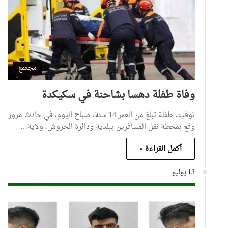
مجتمع
وفاة طفلة دهسا بشاحنة في سكيكدة
توفيت طفلة تبلغ من العمر 14 سنة، صباح اليوم، في حادث مرور
وقع بمحطة نقل المسافرين ببلدية ودائرة الحروش، ولاية…
أكمل القراءة »
13 يوليو