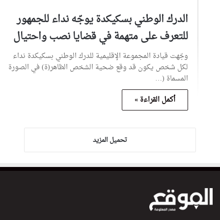
الدرك الوطني بسكيكدة يوجّه نداء للجمهور
للتعرف على متهمة في قضايا نصب واحتيال
وجّهت قيادة المجموعة الإقليمية للدرك الوطني بسكيكدة نداء
لكل شخص يكون قد وقع ضحية الشخص الظاهر(ة) في الصورة
المسماة (…
أكمل القراءة »
تحميل المزيد