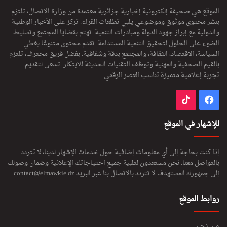
الموقع هي صحيفة إلكترونية إخبارية جزائرية معتمدة من وزارة الاتصال، تلتزم
بنشر محتوى موثوق وموضوعي يلبي تطلعات القراء. تركز على الأخبار الوطنية
والدولية مع إبراز جهود الدولة ومبادرات التنمية. تهتم بقضايا المجتمع وتسليط
الضوء على الحلول لتحقيق التنمية المستدامة. تقدم محتوى متنوعًا يغطي
السياسة، الاقتصاد، الثقافة، والمجتمع بدقة وشفافية. بفضل فريق محترف، تلتزم
بالقيم الصحفية والمهنية وتوظف التقنيات الحديثة للابتكار. تسعى لتقديم
تجربة إعلامية متميزة تناسب العصر الرقمي.
فيسبوك
‫TikTok
للإشهار في الموقع
إذا كنت بحاجة إلى أي معلومات إضافية حول خدمات الإشهار لدينا، لا تتردد
بالتواصل معنا. نحن مستعدون لتلبية جميع احتياجاتك الإعلانية وضمان وصولك
إلى جمهورك المستهدف لا تتردد بالاتصال بنا عبر البريد
contact@elmawkie.dz
روابط الموقع