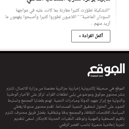
“التشكيلة تطوّرت كثيرا مقارنة بما كانت عليه في مواجهة
السودان الماضية” ” اللاعبون تطوروا كثيرا وأصبحوا يفهمون ما
أريد منهم…
أكمل القراءة »
الموقع هي صحيفة إلكترونية إخبارية جزائرية معتمدة من وزارة الاتصال، تلتزم
بنشر محتوى موثوق وموضوعي يلبي تطلعات القراء. تركز على الأخبار الوطنية
والدولية مع إبراز جهود الدولة ومبادرات التنمية. تهتم بقضايا المجتمع وتسليط
الضوء على الحلول لتحقيق التنمية المستدامة. تقدم محتوى متنوعًا يغطي
السياسة، الاقتصاد، الثقافة، والمجتمع بدقة وشفافية. بفضل فريق محترف، تلتزم
بالقيم الصحفية والمهنية وتوظف التقنيات الحديثة للابتكار. تسعى لتقديم
تجربة إعلامية متميزة تناسب العصر الرقمي.