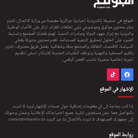
الموقع هي صحيفة إلكترونية إخبارية جزائرية معتمدة من وزارة الاتصال، تلتزم
بنشر محتوى موثوق وموضوعي يلبي تطلعات القراء. تركز على الأخبار الوطنية
والدولية مع إبراز جهود الدولة ومبادرات التنمية. تهتم بقضايا المجتمع وتسليط
الضوء على الحلول لتحقيق التنمية المستدامة. تقدم محتوى متنوعًا يغطي
السياسة، الاقتصاد، الثقافة، والمجتمع بدقة وشفافية. بفضل فريق محترف، تلتزم
بالقيم الصحفية والمهنية وتوظف التقنيات الحديثة للابتكار. تسعى لتقديم
تجربة إعلامية متميزة تناسب العصر الرقمي.
فيسبوك
‫TikTok
للإشهار في الموقع
إذا كنت بحاجة إلى أي معلومات إضافية حول خدمات الإشهار لدينا، لا تتردد
بالتواصل معنا. نحن مستعدون لتلبية جميع احتياجاتك الإعلانية وضمان وصولك
إلى جمهورك المستهدف لا تتردد بالاتصال بنا عبر البريد
contact@elmawkie.dz
روابط الموقع