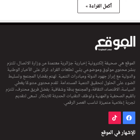
أكمل القراءة »
الموقع هي صحيفة إلكترونية إخبارية جزائرية معتمدة من وزارة الاتصال، تلتزم
بنشر محتوى موثوق وموضوعي يلبي تطلعات القراء. تركز على الأخبار الوطنية
والدولية مع إبراز جهود الدولة ومبادرات التنمية. تهتم بقضايا المجتمع وتسليط
الضوء على الحلول لتحقيق التنمية المستدامة. تقدم محتوى متنوعًا يغطي
السياسة، الاقتصاد، الثقافة، والمجتمع بدقة وشفافية. بفضل فريق محترف، تلتزم
بالقيم الصحفية والمهنية وتوظف التقنيات الحديثة للابتكار. تسعى لتقديم
تجربة إعلامية متميزة تناسب العصر الرقمي.
فيسبوك
‫TikTok
للإشهار في الموقع