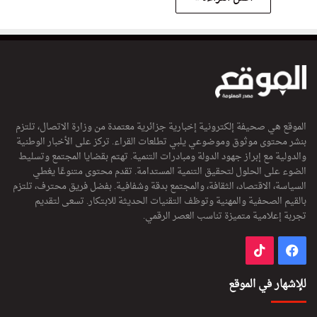
الموقع هي صحيفة إلكترونية إخبارية جزائرية معتمدة من وزارة الاتصال، تلتزم
بنشر محتوى موثوق وموضوعي يلبي تطلعات القراء. تركز على الأخبار الوطنية
والدولية مع إبراز جهود الدولة ومبادرات التنمية. تهتم بقضايا المجتمع وتسليط
الضوء على الحلول لتحقيق التنمية المستدامة. تقدم محتوى متنوعًا يغطي
السياسة، الاقتصاد، الثقافة، والمجتمع بدقة وشفافية. بفضل فريق محترف، تلتزم
بالقيم الصحفية والمهنية وتوظف التقنيات الحديثة للابتكار. تسعى لتقديم
تجربة إعلامية متميزة تناسب العصر الرقمي.
فيسبوك
‫TikTok
للإشهار في الموقع