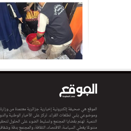
الموقع هي صحيفة إلكترونية إخبارية جزائرية معتمدة من وزارة
وموضوعي يلبي تطلعات القراء. تركز على الأخبار الوطنية والدولي
التنمية. تهتم بقضايا المجتمع وتسليط الضوء على الحلول لتحقي
متنوعًا يغطي السياسة، الاقتصاد، الثقافة، والمجتمع بدقة وشفاف