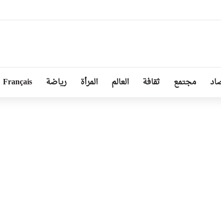
ا توجد أزمة مع الجزائر وهناك تقارب تام في وجهات النظر مع الرئيس تبون
اد
مجتمع
ثقافة
العالم
المرأة
رياضة
Français