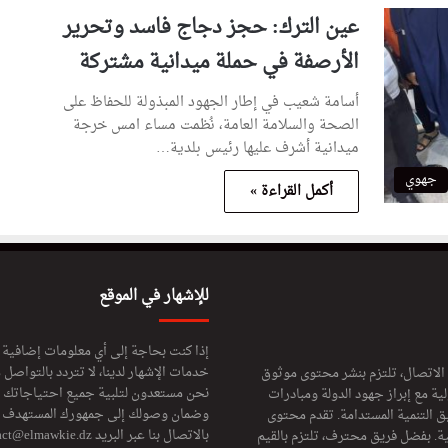
عين الترك: حجز دجاج فاسد وتحرير
الأرصفة في حملة ميدانية مشتركة
أسامة شعيب في إطار الجهود المبذولة للحفاظ على
الصحة والسلامة العامة، نُظمت مساء امس خرجة
ميدانية أشرف عليها رئيس بلدية…
جهوي
أكمل القراءة »
للإشهار في الموقع
إذا كنت بحاجة إلى أي معلومات إضافية
خدمات الإشهار لدينا، لا تتردد بالتواصل م
 الاتصال، تلتزم بنشر محتوى موثوق
نحن مستعدون لتلبية جميع احتياجاتك ال
ة مع إبراز جهود الدولة ومبادرات
وضمان وصولك إلى جمهورك المستهدف لا
ق التنمية المستدامة. تقدم محتوى
بالاتصال بنا عبر البريد
act@elmawkie.dz
ية. بفضل فريق محترف، تلتزم بالقيم