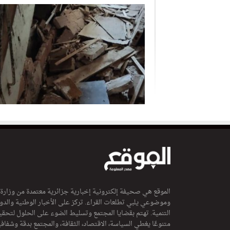
الموقع هي صحيفة إلكترونية إخبارية جزائرية معتمدة من وزارة
وموضوعي يلبي تطلعات القراء. تركز على الأخبار الوطنية والدولي
التنمية. تهتم بقضايا المجتمع وتسليط الضوء على الحلول لتحقي
متنوعًا يغطي السياسة، الاقتصاد، الثقافة، والمجتمع بدقة وشفاف