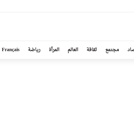
ا توجد أزمة مع الجزائر وهناك تقارب تام في وجهات النظر مع الرئيس تبون
اد
مجتمع
ثقافة
العالم
المرأة
رياضة
Français