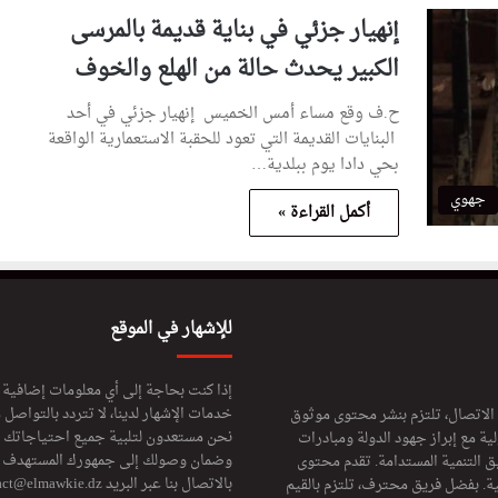
إنهيار جزئي في بناية قديمة بالمرسى
الكبير يحدث حالة من الهلع والخوف
ح.ف وقع مساء أمس الخميس إنهيار جزئي في أحد
البنايات القديمة التي تعود للحقبة الاستعمارية الواقعة
بحي دادا يوم ببلدية…
جهوي
أكمل القراءة »
للإشهار في الموقع
إذا كنت بحاجة إلى أي معلومات إضافية
خدمات الإشهار لدينا، لا تتردد بالتواصل م
 الاتصال، تلتزم بنشر محتوى موثوق
نحن مستعدون لتلبية جميع احتياجاتك ال
ة مع إبراز جهود الدولة ومبادرات
وضمان وصولك إلى جمهورك المستهدف لا
ق التنمية المستدامة. تقدم محتوى
بالاتصال بنا عبر البريد
act@elmawkie.dz
ية. بفضل فريق محترف، تلتزم بالقيم