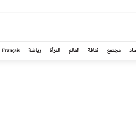
برلمان الإسباني لمطالبة “الفيفا” بإلغاء المشاركة المغربية في استضافة مونديال2030
اد
مجتمع
ثقافة
العالم
المرأة
رياضة
Français