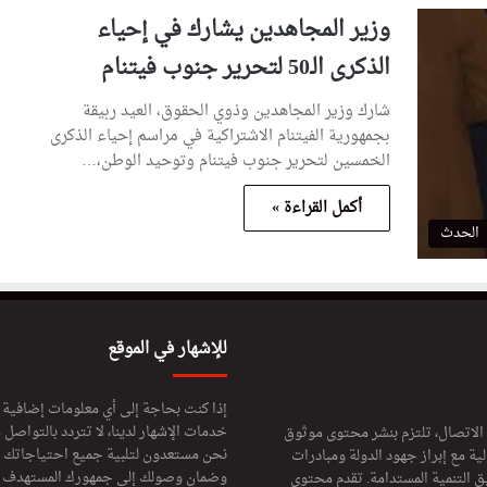
وزير المجاهدين يشارك في إحياء
الذكرى الـ50 لتحرير جنوب فيتنام
شارك وزير المجاهدين وذوي الحقوق، العيد ربيقة
بجمهورية الفيتنام الاشتراكية في مراسم إحياء الذكرى
الخمسين لتحرير جنوب فيتنام وتوحيد الوطن،…
أكمل القراءة »
الحدث
للإشهار في الموقع
إذا كنت بحاجة إلى أي معلومات إضافية
خدمات الإشهار لدينا، لا تتردد بالتواصل م
 الاتصال، تلتزم بنشر محتوى موثوق
نحن مستعدون لتلبية جميع احتياجاتك ال
ة مع إبراز جهود الدولة ومبادرات
وضمان وصولك إلى جمهورك المستهدف لا
ق التنمية المستدامة. تقدم محتوى