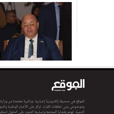
الموقع هي صحيفة إلكترونية إخبارية جزائرية معتمدة من وزارة
وموضوعي يلبي تطلعات القراء. تركز على الأخبار الوطنية والدولي
التنمية. تهتم بقضايا المجتمع وتسليط الضوء على الحلول لتحقي