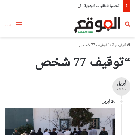
تحسبا للتقلبات الجوية.. الولايات تعزز جاهزيتها وتباشر إجراءات وقائية استباقية
بحث عن
القائمة
الرئيسية
/
“توقيف 77 شخص
“توقيف 77 شخص
أبريل
- 2024 -
20 أبريل