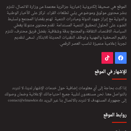
الموقع هي صحيفة إلكترونية إخبارية جزائرية معتمدة من وزارة الاتصال، تلتزم
بنشر محتوى موثوق وموضوعي يلبي تطلعات القراء. تركز على الأخبار الوطنية
والدولية مع إبراز جهود الدولة ومبادرات التنمية. تهتم بقضايا المجتمع وتسليط
الضوء على الحلول لتحقيق التنمية المستدامة. تقدم محتوى متنوعًا يغطي
السياسة، الاقتصاد، الثقافة، والمجتمع بدقة وشفافية. بفضل فريق محترف، تلتزم
بالقيم الصحفية والمهنية وتوظف التقنيات الحديثة للابتكار. تسعى لتقديم
تجربة إعلامية متميزة تناسب العصر الرقمي.
فيسبوك
‫TikTok
للإشهار في الموقع
إذا كنت بحاجة إلى أي معلومات إضافية حول خدمات الإشهار لدينا، لا تتردد
بالتواصل معنا. نحن مستعدون لتلبية جميع احتياجاتك الإعلانية وضمان وصولك
إلى جمهورك المستهدف لا تتردد بالاتصال بنا عبر البريد
contact@elmawkie.dz
روابط الموقع