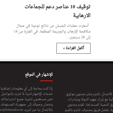
توقيف 10 عناصر دعم للجماعات
الارهابية
أسفرت عمليات للجيش عن نتائج نوعية في مجال
مكافحة الإرهاب والجريمة المنظمة، في الفترة من 14
إلى 20 سبتمبر،…
أكمل القراءة »
للإشهار في الموقع
إذا كنت بحاجة إلى أي معلومات إضافية
خدمات الإشهار لدينا، لا تتردد بالتواصل م
 الاتصال، تلتزم بنشر محتوى موثوق
نحن مستعدون لتلبية جميع احتياجاتك ال
ة مع إبراز جهود الدولة ومبادرات
وضمان وصولك إلى جمهورك المستهدف لا
ق التنمية المستدامة. تقدم محتوى
بالاتصال بنا عبر البريد
act@elmawkie.dz
ية. بفضل فريق محترف، تلتزم بالقيم